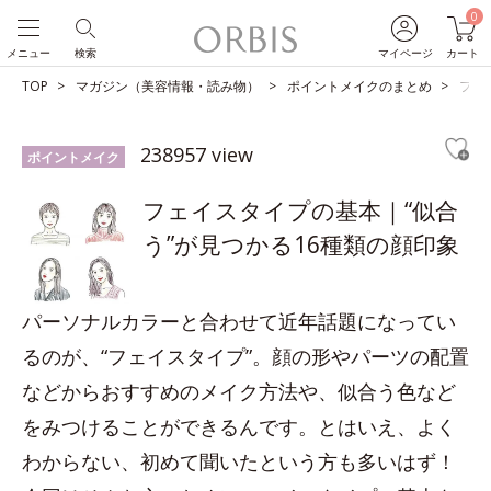
0
メニュー
検索
マイページ
カート
TOP
マガジン（美容情報・読み物）
ポイントメイクのまとめ
フェ
238957 view
ポイントメイク
フェイスタイプの基本｜“似合
う”が見つかる16種類の顔印象
パーソナルカラーと合わせて近年話題になってい
るのが、“フェイスタイプ”。顔の形やパーツの配置
などからおすすめのメイク方法や、似合う色など
をみつけることができるんです。とはいえ、よく
わからない、初めて聞いたという方も多いはず！