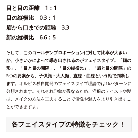
目と目の距離 1：1
目の縦横比 0.3：1
眉から口までの距離 3.3
顔の縦横比 6.6：5
そして、この
ゴールデンプロポーションに対して比率が大きい
か、小さいかによって導き出されるのがフェイスタイプ。「顔の
形」、「目と目の間隔」、「目の縦横比」、「眉と目の間隔」の
5つの要素から、子供顔・大人顔、直線・曲線という軸で判断し
ます
。オルビス独自開発のフェイスタイプ理論では16パターンに
分類されます。それぞれ印象が異なるため、洋服のテイストや髪
型、メイクの方法を工夫することで個性や魅力をより引き出すこ
とができますよ。
各フェイスタイプの特徴をチェック！