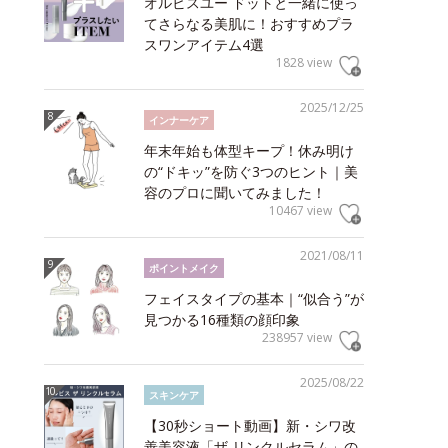
オルビスユー ドットと一緒に使っ
てさらなる美肌に！おすすめプラ
スワンアイテム4選
1828 view
2025/12/25
インナーケア
年末年始も体型キープ！休み明け
の“ドキッ”を防ぐ3つのヒント｜美
容のプロに聞いてみました！
10467 view
2021/08/11
ポイントメイク
フェイスタイプの基本｜“似合う”が
見つかる16種類の顔印象
238957 view
2025/08/22
スキンケア
【30秒ショート動画】新・シワ改
善美容液「ザ リンクルセラム」の