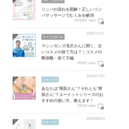
ライフスタイル
リンパの流れを図解！正しいリン
パマッサージでむくみを解消
1833897 view
2025/12/11
ライフスタイル
マシンガンズ滝沢さんに聞く、古
いコスメの捨て方は？｜コスメの
断捨離・捨て方編
65891 view
2024/11/27
スキンケア
あなたは“薄肌さん”？それとも“厚
肌さん”？ユードットシリーズのお
すすめの使い方、教えます！
36583 view
2023/08/30
スキンケア