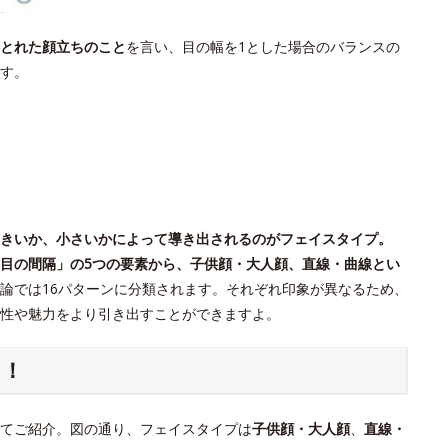
とれた顔立ちのこと
を言い、目の幅を1とした場合のバランスの
す。
きいか、小さいかによって導き出されるのがフェイスタイプ。
目の間隔」の5つの要素から、子供顔・大人顔、直線・曲線とい
論では16パターンに分類されます。それぞれ印象が異なるため、
個性や魅力をより引き出すことができますよ。
ク！
てご紹介。図の通り、フェイスタイプは
子供顔・大人顔
、
直線・