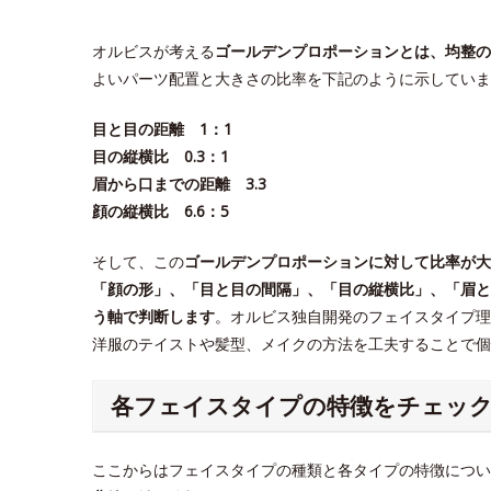
オルビスが考える
ゴールデンプロポーションとは、均整の
よいパーツ配置と大きさの比率を下記のように示していま
目と目の距離 1：1
目の縦横比 0.3：1
眉から口までの距離 3.3
顔の縦横比 6.6：5
そして、この
ゴールデンプロポーションに対して比率が大
「顔の形」、「目と目の間隔」、「目の縦横比」、「眉と
う軸で判断します
。オルビス独自開発のフェイスタイプ理
洋服のテイストや髪型、メイクの方法を工夫することで
各フェイスタイプの特徴をチェッ
ここからはフェイスタイプの種類と各タイプの特徴につい