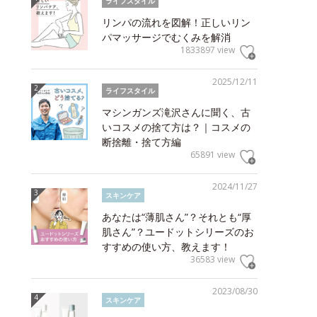
ライフスタイル
リンパの流れを図解！正しいリン
パマッサージでむくみを解消
1833897 view
2025/12/11
ライフスタイル
マシンガンズ滝沢さんに聞く、古
いコスメの捨て方は？｜コスメの
断捨離・捨て方編
65891 view
2024/11/27
スキンケア
あなたは“薄肌さん”？それとも“厚
肌さん”？ユードットシリーズのお
すすめの使い方、教えます！
36583 view
2023/08/30
スキンケア