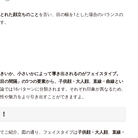
とれた顔立ちのこと
を言い、目の幅を1とした場合のバランスの
す。
きいか、小さいかによって導き出されるのがフェイスタイプ。
目の間隔」の5つの要素から、子供顔・大人顔、直線・曲線とい
論では16パターンに分類されます。それぞれ印象が異なるため、
個性や魅力をより引き出すことができますよ。
ク！
てご紹介。図の通り、フェイスタイプは
子供顔・大人顔
、
直線・