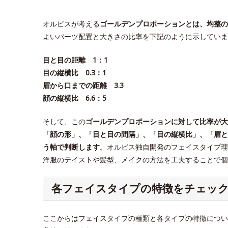
オルビスが考える
ゴールデンプロポーションとは、均整の
よいパーツ配置と大きさの比率を下記のように示していま
目と目の距離 1：1
目の縦横比 0.3：1
眉から口までの距離 3.3
顔の縦横比 6.6：5
そして、この
ゴールデンプロポーションに対して比率が大
「顔の形」、「目と目の間隔」、「目の縦横比」、「眉と
う軸で判断します
。オルビス独自開発のフェイスタイプ理
洋服のテイストや髪型、メイクの方法を工夫することで
各フェイスタイプの特徴をチェッ
ここからはフェイスタイプの種類と各タイプの特徴につい