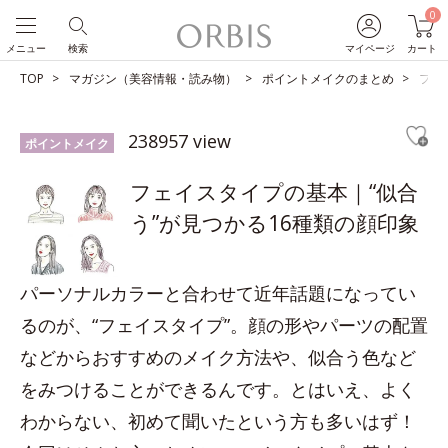
0
メニュー
検索
マイページ
カート
TOP
マガジン（美容情報・読み物）
ポイントメイクのまとめ
フェ
238957 view
ポイントメイク
フェイスタイプの基本｜“似合
う”が見つかる16種類の顔印象
パーソナルカラーと合わせて近年話題になってい
るのが、“フェイスタイプ”。顔の形やパーツの配置
などからおすすめのメイク方法や、似合う色など
をみつけることができるんです。とはいえ、よく
わからない、初めて聞いたという方も多いはず！