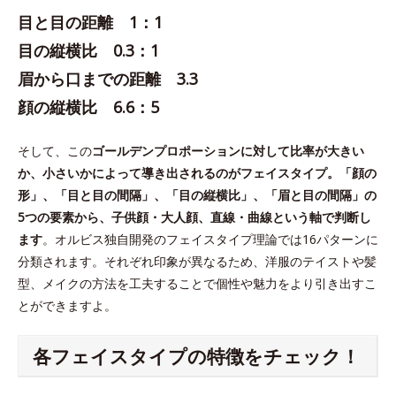
目と目の距離 1：1
目の縦横比 0.3：1
眉から口までの距離 3.3
顔の縦横比 6.6：5
そして、この
ゴールデンプロポーションに対して比率が大きい
か、小さいかによって導き出されるのがフェイスタイプ。「顔の
形」、「目と目の間隔」、「目の縦横比」、「眉と目の間隔」の
5つの要素から、子供顔・大人顔、直線・曲線という軸で判断し
ます
。オルビス独自開発のフェイスタイプ理論では16パターンに
分類されます。それぞれ印象が異なるため、洋服のテイストや髪
型、メイクの方法を工夫することで個性や魅力をより引き出すこ
とができますよ。
各フェイスタイプの特徴をチェック！