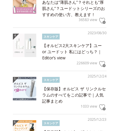
あなたは“薄肌さん”？それとも“厚
肌さん”？ユードットシリーズのお
すすめの使い方、教えます！
36583 view
2023/08/30
スキンケア
【オルビス2大スキンケア】ユー
or ユードット 私にはどっち？｜
Editor’s view
226609 view
2025/12/24
スキンケア
【保存版】オルビス ザ リンクルセ
ラムのすべてをこの記事で｜人気
記事まとめ
1033 view
2025/12/23
スキンケア