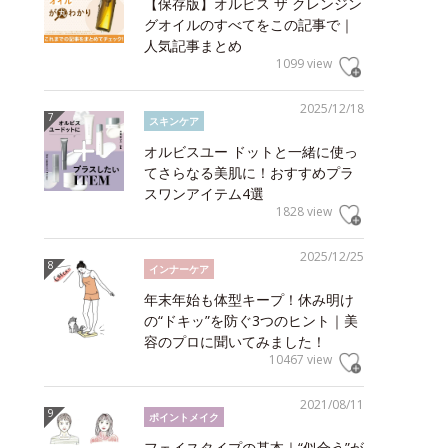
【保存版】オルビス ザ クレンジン
グオイルのすべてをこの記事で｜
人気記事まとめ
1099 view
2025/12/18
スキンケア
オルビスユー ドットと一緒に使っ
てさらなる美肌に！おすすめプラ
スワンアイテム4選
1828 view
2025/12/25
インナーケア
年末年始も体型キープ！休み明け
の“ドキッ”を防ぐ3つのヒント｜美
容のプロに聞いてみました！
10467 view
2021/08/11
ポイントメイク
フェイスタイプの基本｜“似合う”が