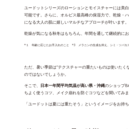
ユードットシリーズのローションとモイスチャーには美白
可能です。さらに、オルビス最高峰の保湿力で、乾燥・ハ
になる大人の肌に嬉しいマルチなアプローチが叶います。
乾燥が気になる秋冬はもちろん、年間を通して継続的に
*１ 年齢に応じたお手入れのこと *3 メラニンの生成を抑え、シミ・ソバカ
ただ、暑い季節は”テクスチャーの重たいものは使いたくな
のではないでしょうか。
そこで、
日本一年間平均気温が高い県・沖縄
のショップB
ちよく使うコツ、メイク崩れを防ぐコツなどを聞いてみま
「ユードットは夏には重たそう」というイメージをお持