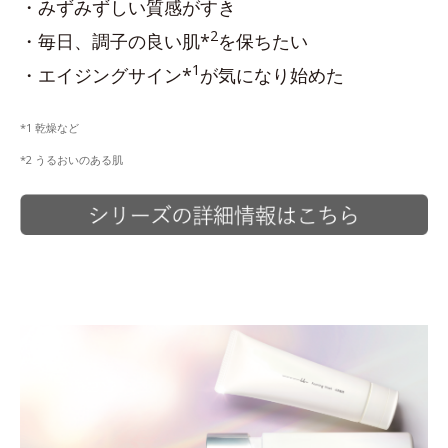
・みずみずしい質感がすき
2
・毎日、調子の良い肌*
を保ちたい
1
・エイジングサイン*
が気になり始めた
*1 乾燥など
*2 うるおいのある肌