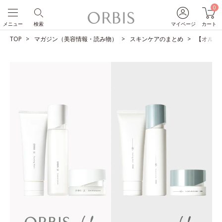
0
メニュー
検索
マイページ
カート
TOP
マガジン（美容情報・読み物）
スキンケアのまとめ
【オルビス