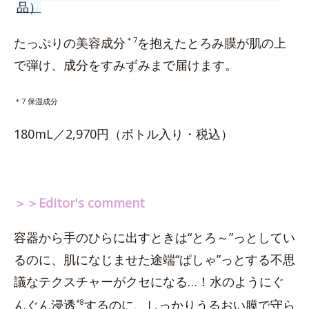
品）
たっぷりの美容成分
＊7
を抱えたとろみ膜が肌の上
で弾け、成分をすみずみまで届けます。
＊7 保湿成分
180mL／2,970円（ボトル入り・税込）
＞＞Editor's comment
容器から手のひらに出すときは“とろ～”っとしてい
るのに、肌になじませた途端“ぱしゃ”っとする不思
議なテクスチャーがクセになる…！水のようにぐ
んぐん浸透
*8
するのに、しっかりうるおい膜で守ら