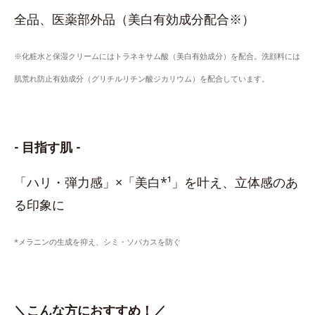
全品、医薬部外品（美白有効成分配合※）
※化粧水と保湿クリームにはトラネキサム酸（美白有効成分）を配合。洗顔料には
肌荒れ防止有効成分（グリチルリチン酸ジカリウム）を配合しています。
- 目指す肌 -
「ハリ・弾力感」×「美白*¹」を叶え、立体感のあ
る印象に
*メラニンの生成を抑え、シミ・ソバカスを防ぐ
＼こんな方におすすめ！／