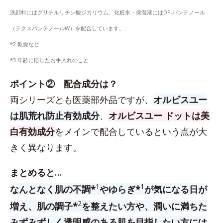
洗顔料にはグリチルリチン酸ジカリウム、化粧水・保湿液にはDF-パンテノール
（テクスパンテノールW）を配合しています。
*2 乾燥など
*3 年齢に応じたお手入れのこと
ポイント② 配合成分は？
両シリーズとも医薬部外品ですが、
オルビスユー
は肌荒れ防止有効成分
、
オルビスユー ドットは美
白有効成分
をメインで配合しているという点が大
きく異なります。
まとめると…
1
1
なんとなく肌の不調*
やゆらぎ*
が気になる日が
2
増え、肌の調子*
を整えたい方や、潤いに満ちた
みずみずしく透明感のある肌を目指したい方には