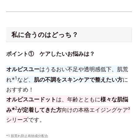
私に合うのはどっち？
ポイント① ケアしたいお悩みは？
オルビスユー
はうるおい不足や透明感低下、肌荒
1
れ*
など、
肌の不調をスキンケアで整えたい方
に
おすすめ！
オルビスユードット
は、年齢とともに
様々な肌悩
2
み*
が定着してきた方
向けの本格エイジングケア³
シリーズ
です。
*1 肌荒れ防止有効成分配合