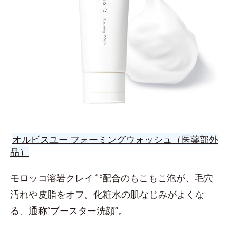
オルビスユー フォーミングウォッシュ（医薬部外
品）
モロッコ溶岩クレイ
＊5
配合のもこもこ泡が、毛穴
汚れや皮脂をオフ。化粧水の肌なじみがよくな
る、通称“ブースター洗顔”。