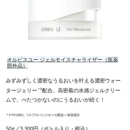
オルビスユー ジェルモイスチャライザー（医薬
部外品）
みずみずしく濃密なうるおいを叶える濃密ウォー
タージェリー
＊9
配合。高密着の水感ジェルクリー
ムで、べたつかないのにうるおいが続く！
＊9 PEG(80)、1,3-プロパンジオール配合＝保湿成分
50g／3,300円（ボトル入り・税込）