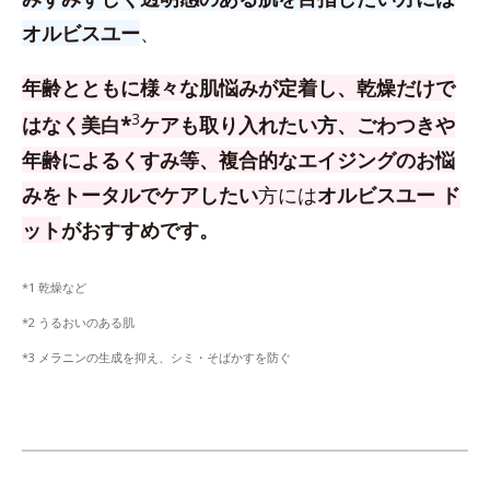
オルビスユー
、
年齢とともに様々な肌悩みが定着し、乾燥だけで
3
はなく美白*
ケアも取り入れたい方、
ごわつきや
年齢によるくすみ等、複合的なエイジングのお悩
みをトータルでケアしたい
方
には
オルビスユー ド
ット
がおすすめです。
*1 乾燥など
*2 うるおいのある肌
*3 メラニンの生成を抑え、シミ・そばかすを防ぐ