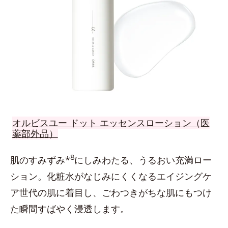
オルビスユー ドット エッセンスローション（医
薬部外品）
8
肌のすみずみ*
にしみわたる、うるおい充満ロー
ション。化粧水がなじみにくくなるエイジングケ
ア世代の肌に着目し、ごわつきがちな肌にもつけ
た瞬間すばやく浸透します。