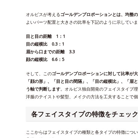
オルビスが考える
ゴールデンプロポーションとは、均整の
よいパーツ配置と大きさの比率を下記のように示していま
目と目の距離 1：1
目の縦横比 0.3：1
眉から口までの距離 3.3
顔の縦横比 6.6：5
そして、この
ゴールデンプロポーションに対して比率が大
「顔の形」、「目と目の間隔」、「目の縦横比」、「眉と
う軸で判断します
。オルビス独自開発のフェイスタイプ理
洋服のテイストや髪型、メイクの方法を工夫することで
各フェイスタイプの特徴をチェッ
ここからはフェイスタイプの種類と各タイプの特徴につい