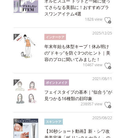
オルビスユー ドットと一緒に使っ
てさらなる美肌に！おすすめプラ
スワンアイテム4選
1828 view
2025/12/25
インナーケア
年末年始も体型キープ！休み明け
の“ドキッ”を防ぐ3つのヒント｜美
容のプロに聞いてみました！
10467 view
2021/08/11
ポイントメイク
フェイスタイプの基本｜“似合う”が
見つかる16種類の顔印象
238957 view
2025/08/22
スキンケア
【30秒ショート動画】新・シワ改
善美容液「ザ リンクルセラム」の