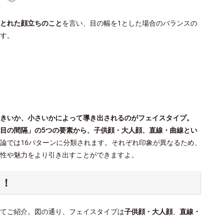
とれた顔立ちのこと
を言い、目の幅を1とした場合のバランスの
す。
きいか、小さいかによって導き出されるのがフェイスタイプ。
目の間隔」の5つの要素から、子供顔・大人顔、直線・曲線とい
論では16パターンに分類されます。それぞれ印象が異なるため、
個性や魅力をより引き出すことができますよ。
ク！
てご紹介。図の通り、フェイスタイプは
子供顔・大人顔
、
直線・