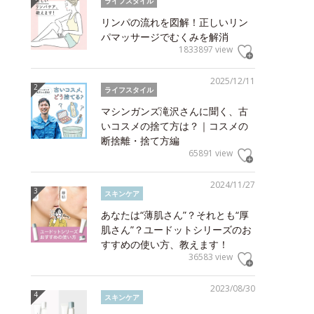
ライフスタイル
リンパの流れを図解！正しいリン
パマッサージでむくみを解消
1833897 view
2025/12/11
ライフスタイル
マシンガンズ滝沢さんに聞く、古
いコスメの捨て方は？｜コスメの
断捨離・捨て方編
65891 view
2024/11/27
スキンケア
あなたは“薄肌さん”？それとも“厚
肌さん”？ユードットシリーズのお
すすめの使い方、教えます！
36583 view
2023/08/30
スキンケア