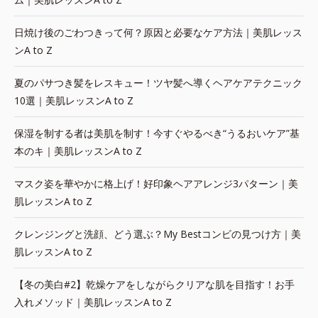
日焼け後のごわつきって何？原因と必要なケア方法｜美肌レッス
ンA to Z
夏のパサつき髪をレスキュー！ツヤ髪へ導くヘアケアテクニック
10選｜美肌レッスンA to Z
保湿を制する者は美肌を制す！今すぐやるべき“うるおいケア”基
本のキ｜美肌レッスンA to Z
マスク姿を華やかに格上げ！好印象ヘアアレンジ3パターン｜美
肌レッスンA to Z
クレンジングと洗顔、どう選ぶ？My Bestコンビの見つけ方｜美
肌レッスンA to Z
【冬の美白#2】乾燥ケアをしながらクリアな肌を目指す！お手
入れメソッド｜美肌レッスンA to Z