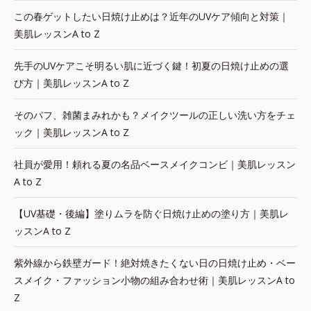
この春ゲットしたい日焼け止めは？近年のUVケア傾向と対策｜
美肌レッスンA to Z
先手のUVケアこそ明るい肌に近づく鍵！初夏の日焼け止めの選
び方｜美肌レッスンA to Z
そのパフ、雑菌まみれかも？メイクツールの正しい洗い方をチェ
ック｜美肌レッスンA to Z
社員が愛用！頼れる夏の名品ベースメイクコンビ｜美肌レッスン
A to Z
【UV基礎・後編】塗りムラを防ぐ日焼け止めの塗り方｜美肌レ
ッスンA to Z
紫外線から鉄壁ガード！絶対焼きたくない日の日焼け止め・ベー
スメイク・ファッション小物の組み合わせ術｜美肌レッスンA to
Z