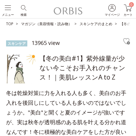
0
メニュー
検索
マイページ
カート
TOP
マガジン（美容情報・読み物）
スキンケアのまとめ
【冬の美
13965 view
スキンケア
【冬の美白#1】紫外線量が少
ない今こそお手入れのチャン
ス！｜美肌レッスンA to Z
冬は乾燥対策に力を入れる人も多く、美白のお手
入れを後回しにしている人も多いのではないでし
ょうか。"美白"と聞くと夏のイメージが強いです
が、実は秋冬が透明感のある肌を叶える分かれ道
なんです！冬に積極的な美白ケアをした方が良い