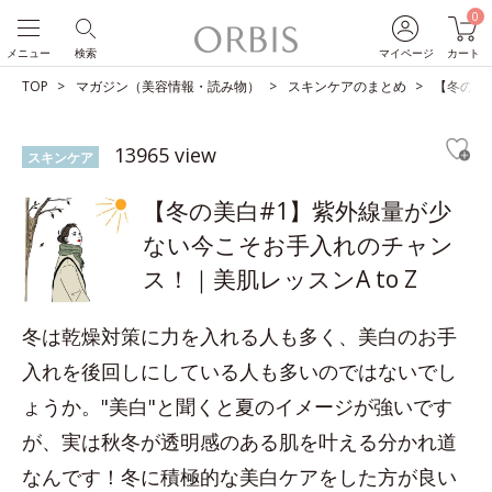
0
メニュー
検索
マイページ
カート
TOP
マガジン（美容情報・読み物）
スキンケアのまとめ
【冬の美
13965 view
スキンケア
【冬の美白#1】紫外線量が少
ない今こそお手入れのチャン
ス！｜美肌レッスンA to Z
冬は乾燥対策に力を入れる人も多く、美白のお手
入れを後回しにしている人も多いのではないでし
ょうか。"美白"と聞くと夏のイメージが強いです
が、実は秋冬が透明感のある肌を叶える分かれ道
なんです！冬に積極的な美白ケアをした方が良い