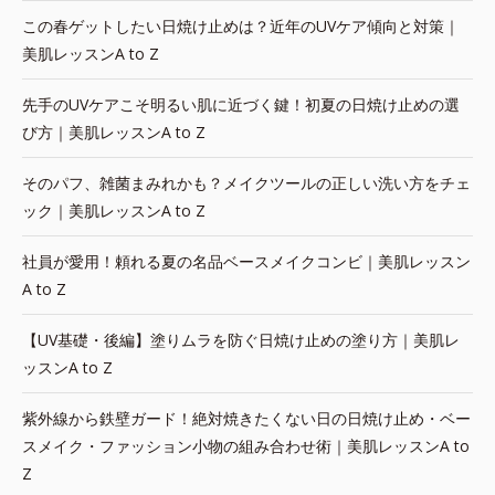
この春ゲットしたい日焼け止めは？近年のUVケア傾向と対策｜
美肌レッスンA to Z
先手のUVケアこそ明るい肌に近づく鍵！初夏の日焼け止めの選
び方｜美肌レッスンA to Z
そのパフ、雑菌まみれかも？メイクツールの正しい洗い方をチェ
ック｜美肌レッスンA to Z
社員が愛用！頼れる夏の名品ベースメイクコンビ｜美肌レッスン
A to Z
【UV基礎・後編】塗りムラを防ぐ日焼け止めの塗り方｜美肌レ
ッスンA to Z
紫外線から鉄壁ガード！絶対焼きたくない日の日焼け止め・ベー
スメイク・ファッション小物の組み合わせ術｜美肌レッスンA to
Z