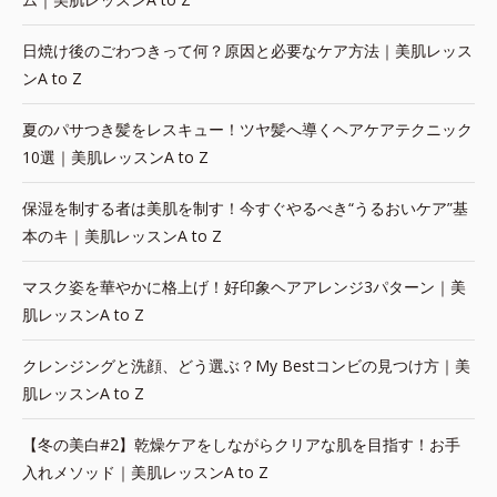
日焼け後のごわつきって何？原因と必要なケア方法｜美肌レッス
ンA to Z
夏のパサつき髪をレスキュー！ツヤ髪へ導くヘアケアテクニック
10選｜美肌レッスンA to Z
保湿を制する者は美肌を制す！今すぐやるべき“うるおいケア”基
本のキ｜美肌レッスンA to Z
マスク姿を華やかに格上げ！好印象ヘアアレンジ3パターン｜美
肌レッスンA to Z
クレンジングと洗顔、どう選ぶ？My Bestコンビの見つけ方｜美
肌レッスンA to Z
【冬の美白#2】乾燥ケアをしながらクリアな肌を目指す！お手
入れメソッド｜美肌レッスンA to Z