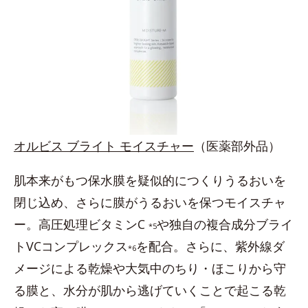
オルビス ブライト モイスチャー
（医薬部外品）
肌本来がもつ保水膜を疑似的につくりうるおいを
閉じ込め、さらに膜がうるおいを保つモイスチャ
ー。高圧処理ビタミンC
や独自の複合成分ブライ
*5
トVCコンプレックス
を配合。さらに、紫外線ダ
*6
メージによる乾燥や大気中のちり・ほこりから守
る膜と、水分が肌から逃げていくことで起こる乾