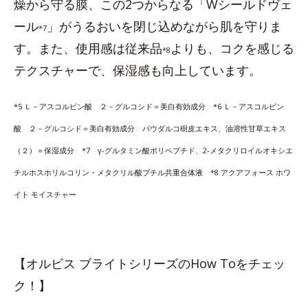
燥から守る膜、この2つからなる「Wシールドヴェ
ール
」がうるおいを閉じ込めながら肌を守りま
*7
す。また、使用感は従来品
よりも、コクを感じる
*8
テクスチャーで、保湿感も向上しています。
*5 Ｌ－アスコルビン酸 ２－グルコシド＝美白有効成分 *6 Ｌ－アスコルビン
酸 ２－グルコシド＝美白有効成分 パウダルコ樹皮エキス、油溶性甘草エキス
（２）＝保湿成分 *7 γ-グルタミン酸ポリペプチド、2-メタクリロイルオキシエ
チルホスホリルコリン・メタクリル酸ブチル共重合体液 *8 アクアフォース ホワ
イト モイスチャー
【オルビス ブライトシリーズのHow Toをチェッ
ク！】