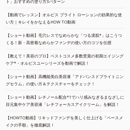
ト」おすすめの塗り方3パターン
【動画でレッスン】オルビス ブライト ローションの効果的な使
い方｜キレイをかなえるHOW TO動画
【ショート動画】毛穴レスでなめらかな「つる凛肌*」はこうつ
くる！新・高密着なめらかファンデの使い方のコツを伝授
【教えて！美容のプロ】ベストコスメ多数受賞の初期エイジング
ケア*・オルビスユーシリーズを動画で解説！
【ショート動画】高機能美白美容液「アドバンスドブライトニン
グセラム」の使い方＆テクスチャーをチェック！
【ショート動画】レチノール配合*1でハリ感みなぎるまなざしに
目元集中ケア美容液「レチフォーカスアイクリーム」を解説！
【HOWTO動画】リキッドファンデを美しく仕上げる「ベースメ
イクの手順」を徹底解説！