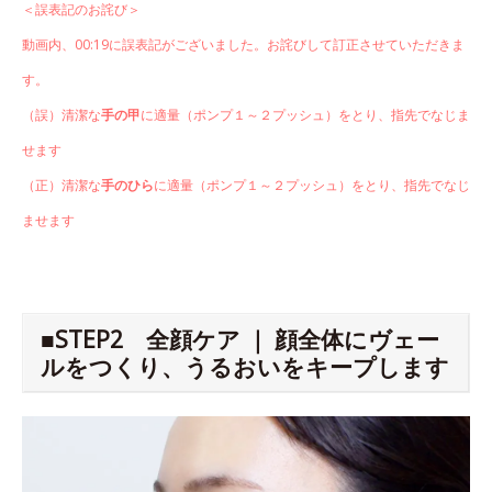
＜誤表記のお詫び＞
動画内、00:19に誤表記がございました。お詫びして訂正させていただきま
す。
（誤）清潔な
手の甲
に適量（ポンプ１～２プッシュ）をとり、指先でなじま
せます
（正）清潔な
手のひら
に適量（ポンプ１～２プッシュ）をとり、指先でなじ
ませます
■STEP2 全顔ケア ｜ 顔全体にヴェー
ルをつくり、うるおいをキープします