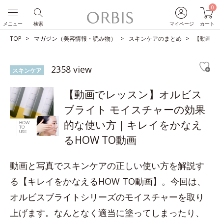
0
メニュー
検索
マイページ
カート
TOP
マガジン（美容情報・読み物）
スキンケアのまとめ
【動画で
2358 view
スキンケア
【動画でレッスン】オルビス
ブライト モイスチャーの効果
的な使い方｜キレイをかなえ
るHOW TO動画
動画と写真でスキンケアの正しい使い方を解説す
る【キレイをかなえるHOW TO動画】。今回は、
オルビスブライトシリーズのモイスチャーを取り
上げます。なんとなく適当に塗ってしまったり、