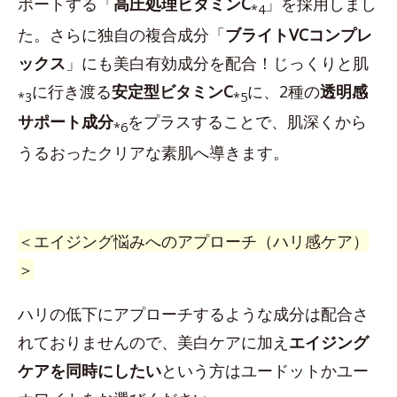
ポートする「
高圧処理ビタミンC
」を採用しまし
*4
た。さらに独自の複合成分「
ブライトVCコンプレ
ックス
」にも美白有効成分を配合！じっくりと肌
に行き渡る
安定型ビタミンC
に、2種の
透明感
*3
*5
サポート成分
をプラスすることで、肌深くから
*6
うるおったクリアな素肌へ導きます。
＜エイジング悩みへのアプローチ（ハリ感ケア）
＞
ハリの低下にアプローチするような成分は配合さ
れておりませんので、美白ケアに加え
エイジング
ケアを同時にしたい
という方はユードットかユー