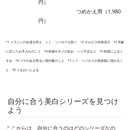
円）
つめかえ用（1,980
円）
*1 メラニンの生成を抑え、シミ・ソバカスを防ぐ *2 オルビス内保湿力 *3 年齢
に応じたお手入れのこと *4 乾燥やキメの乱れ、ハリ不足など *5 乾燥によるく
すみ *6 ツヤのある明るい肌印象のこと *7 シミ・ソバカスが肌表面に現れるこ
と *8 うるおいによる
自分に合う美白シリーズを見つけ
よう
ここからは、自分に合うのはどのシリーズなの