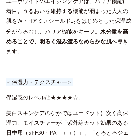
ユーホワイトのエイジングケアは、バリア機能に
着目。うるおいを維持する機能が弱まった大人の
肌をW・Hアミノシールド
をはじめとした保湿成
*2
分がうるおし、バリア機能をキープ。
水分量を高
めることで、明るく澄み渡るなめらかな肌へ
導き
ます。
＜保湿力・テクスチャー＞
保湿感のレベルは★★★★☆。
美白スキンケアのなかではユードットに次ぐ高保
湿力。モイスチャーが「紫外線カット効果のある
日中用
（SPF30・PA＋＋＋）」、「とろとろジェ