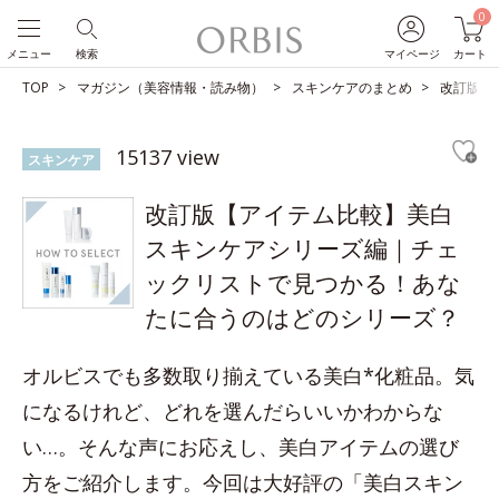
0
メニュー
検索
マイページ
カート
TOP
マガジン（美容情報・読み物）
スキンケアのまとめ
改訂版【
15137 view
スキンケア
改訂版【アイテム比較】美白
スキンケアシリーズ編｜チェ
ックリストで見つかる！あな
たに合うのはどのシリーズ？
オルビスでも多数取り揃えている美白*化粧品。気
になるけれど、どれを選んだらいいかわからな
い…。そんな声にお応えし、美白アイテムの選び
方をご紹介します。今回は大好評の「美白スキン