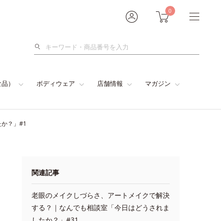
0
検
索
食品）
ボディウェア
店舗情報
マガジン
か？」#1
関連記事
老眼のメイクしづらさ、アートメイクで解決
する？｜なんでも相談室「今日はどうされま
したか？」#31