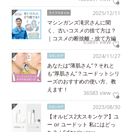
2025/12/11
ライフスタイル
マシンガンズ滝沢さんに聞
く、古いコスメの捨て方は？
｜コスメの断捨離・捨て方編
65891 view
2024/11/27
スキンケア
あなたは“薄肌さん”？それと
も“厚肌さん”？ユードットシリ
ーズのおすすめの使い方、教
えます！
36583 view
2023/08/30
スキンケア
【オルビス2大スキンケア】ユ
ー or ユードット 私にはどっ