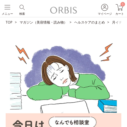
0
メニュー
検索
マイページ
カート
TOP
マガジン（美容情報・読み物）
ヘルスケアのまとめ
月イチの