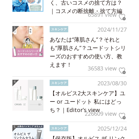
く、古いコスメの捨て方は？
｜コスメの断捨離・捨て方編
65891 view
2024/11/27
スキンケア
あなたは“薄肌さん”？それと
も“厚肌さん”？ユードットシリ
ーズのおすすめの使い方、教
えます！
36583 view
2023/08/30
スキンケア
【オルビス2大スキンケア】ユ
ー or ユードット 私にはどっ
ち？｜Editor’s view
226609 view
2025/12/24
スキンケア
【保存版】オルビス ザ リンク