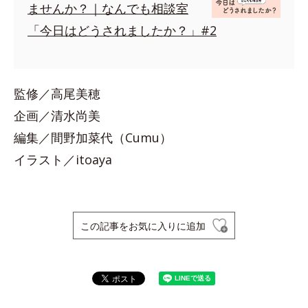
ませんか？｜なんでも相談室
「今日はどうされましたか？」#2
監修／高尾美穂
企画／清水尚美
編集／間野加菜代（Cumu）
イラスト／itoaya
この記事をお気に入りに追加