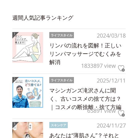
週間人気記事ランキング
2024/03/18
ライフスタイル
リンパの流れを図解！正しい
リンパマッサージでむくみを
解消
1833897 view
2025/12/11
ライフスタイル
マシンガンズ滝沢さんに聞
く、古いコスメの捨て方は？
｜コスメの断捨離・捨て方編
65891 view
2024/11/27
スキンケア
あなたは“薄肌さん”？それと