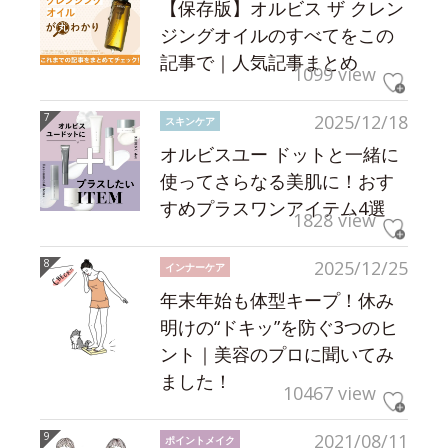
【保存版】オルビス ザ クレン
ジングオイルのすべてをこの
記事で｜人気記事まとめ
1099 view
2025/12/18
スキンケア
オルビスユー ドットと一緒に
使ってさらなる美肌に！おす
すめプラスワンアイテム4選
1828 view
2025/12/25
インナーケア
年末年始も体型キープ！休み
明けの“ドキッ”を防ぐ3つのヒ
ント｜美容のプロに聞いてみ
ました！
10467 view
2021/08/11
ポイントメイク