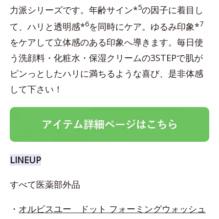
5
力派シリーズです。年齢サイン*
の因子に着目し
6
7
て、ハリと透明感*
を同時にケア。ゆるみ印象*
をケアして立体感のある印象へ導きます。毎日使
う洗顔料・化粧水・保湿クリームの3STEPで肌が
ピンっとしたハリに満ちるような喜び、是非体感
して下さい！
LINEUP
すべて医薬部外品
・
オルビスユー ドット フォーミングウォッシュ