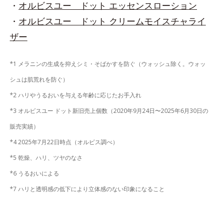
・
オルビスユー ドット エッセンスローション
・
オルビスユー ドット クリームモイスチャライ
ザー
*1 メラニンの生成を抑えシミ・そばかすを防ぐ（ウォッシュ除く。ウォッ
シュは肌荒れを防ぐ）
*2 ハリやうるおいを与える年齢に応じたお手入れ
*3 オルビスユー ドット新旧売上個数（2020年9月24日〜2025年6月30日の
販売実績）
*4 2025年7月22日時点（オルビス調べ）
*5 乾燥、ハリ、ツヤのなさ
*6 うるおいによる
*7 ハリと透明感の低下により立体感のない印象になること