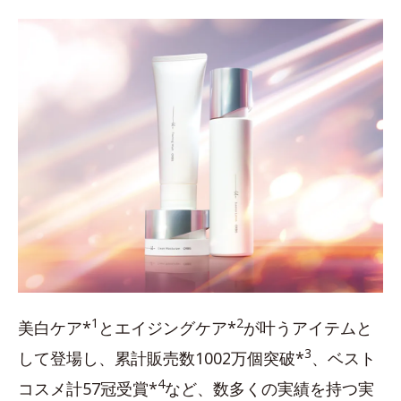
1
2
美白ケア*
とエイジングケア*
が叶うアイテムと
3
して登場し、累計販売数1002万個突破*
、ベスト
4
コスメ計57冠受賞*
など、数多くの実績を持つ実