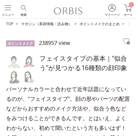
0
メニュー
検索
マイページ
カート
TOP
マガジン（美容情報・読み物）
ポイントメイクのまとめ
フェ
238957 view
ポイントメイク
フェイスタイプの基本｜“似合
う”が見つかる16種類の顔印象
パーソナルカラーと合わせて近年話題になってい
るのが、“フェイスタイプ”。顔の形やパーツの配置
などからおすすめのメイク方法や、似合う色など
をみつけることができるんです。とはいえ、よく
わからない、初めて聞いたという方も多いはず！