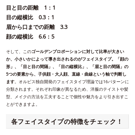
目と目の距離 1：1
目の縦横比 0.3：1
眉から口までの距離 3.3
顔の縦横比 6.6：5
そして、この
ゴールデンプロポーションに対して比率が大きい
か、小さいかによって導き出されるのがフェイスタイプ。「顔の
形」、「目と目の間隔」、「目の縦横比」、「眉と目の間隔」の
5つの要素から、子供顔・大人顔、直線・曲線という軸で判断し
ます
。オルビス独自開発のフェイスタイプ理論では16パターンに
分類されます。それぞれ印象が異なるため、洋服のテイストや髪
型、メイクの方法を工夫することで個性や魅力をより引き出すこ
とができますよ。
各フェイスタイプの特徴をチェック！