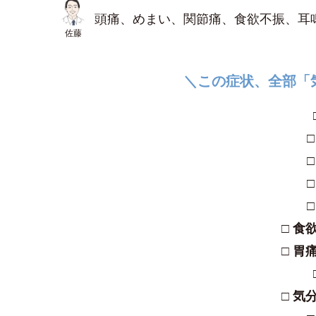
頭痛、めまい、関節痛、食欲不振、耳
佐藤
＼この症状、全部「
□ 食
□ 胃
□ 気