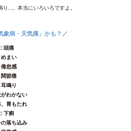
鳴り…。本当にいろいろですよ。
気象病・天気痛」かも？／
□ 頭痛
□ めまい
□ 倦怠感
□ 関節痛
□ 耳鳴り
欲がわかない
痛、胃もたれ
□ 下痢
分の落ち込み