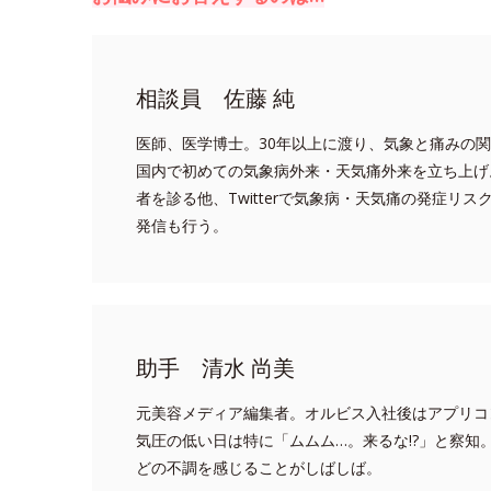
相談員 佐藤 純
医師、医学博士。30年以上に渡り、気象と痛みの関
国内で初めての気象病外来・天気痛外来を立ち上げ
者を診る他、Twitterで気象病・天気痛の発症リ
発信も行う。
助手 清水 尚美
元美容メディア編集者。オルビス入社後はアプリコ
気圧の低い日は特に「ムムム…。来るな!?」と察知
どの不調を感じることがしばしば。