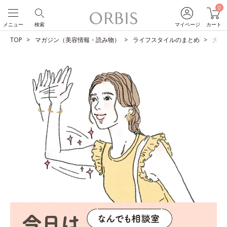
0
メニュー
検索
マイページ
カート
TOP
マガジン（美容情報・読み物）
ライフスタイルのまとめ
大至