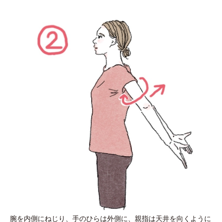
腕を内側にねじり、手のひらは外側に、親指は天井を向くように