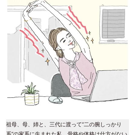
祖母、母、姉と、三代に渡って“二の腕しっかり
系”の家系に生まれた私。骨格や体格は仕方がない