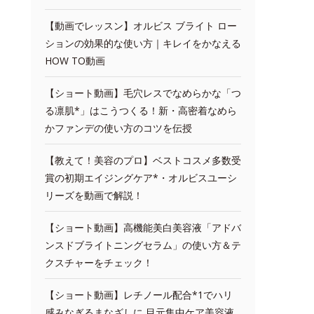
【動画でレッスン】オルビス ブライト ロー
ションの効果的な使い方｜キレイをかなえる
HOW TO動画
【ショート動画】毛穴レスでなめらかな「つ
る凛肌*」はこうつくる！新・高密着なめら
かファンデの使い方のコツを伝授
【教えて！美容のプロ】ベストコスメ多数受
賞の初期エイジングケア*・オルビスユーシ
リーズを動画で解説！
【ショート動画】高機能美白美容液「アドバ
ンスドブライトニングセラム」の使い方＆テ
クスチャーをチェック！
【ショート動画】レチノール配合*1でハリ
感みなぎるまなざしに 目元集中ケア美容液