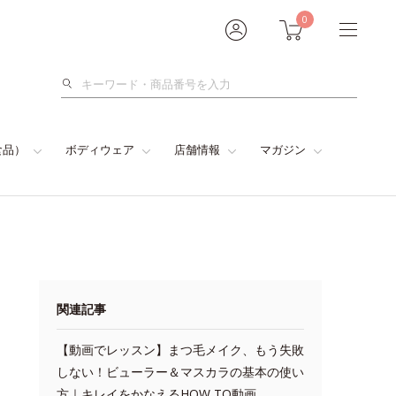
0
検
索
食品）
ボディウェア
店舗情報
マガジン
関連記事
【動画でレッスン】まつ毛メイク、もう失敗
しない！ビューラー＆マスカラの基本の使い
方｜キレイをかなえるHOW TO動画