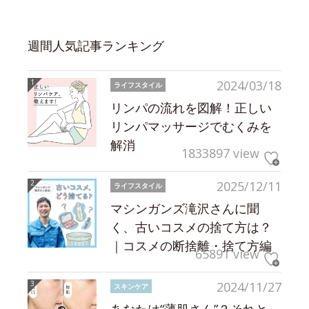
週間人気記事ランキング
2024/03/18
ライフスタイル
リンパの流れを図解！正しい
リンパマッサージでむくみを
解消
1833897 view
2025/12/11
ライフスタイル
マシンガンズ滝沢さんに聞
く、古いコスメの捨て方は？
｜コスメの断捨離・捨て方編
65891 view
2024/11/27
スキンケア
あなたは“薄肌さん”？それと