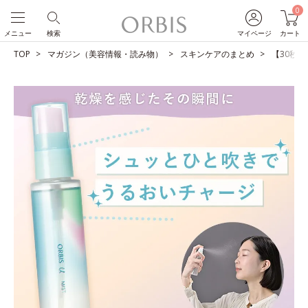
0
メニュー
検索
マイページ
カート
TOP
マガジン（美容情報・読み物）
スキンケアのまとめ
【30秒