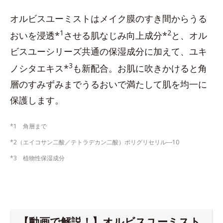
オルビスユーミストはメイク膜のすき間からうる
1
2
おいを浸透*
させる肌なじみ向上成分*
と、オル
ビスユーシリーズ共通の保湿成分に加えて、ユキ
3
ノシタエキス*
も新配合。お肌に吹きかけると角
層のすみずみまでうるおいで満たして肌を均一に
保護します。
*1 角層まで
*2（エイコサン二酸／テトラデカン二酸）ポリグリセリル―10
*3 植物性保湿成分
【動画で解説！】オルビスユーミスト