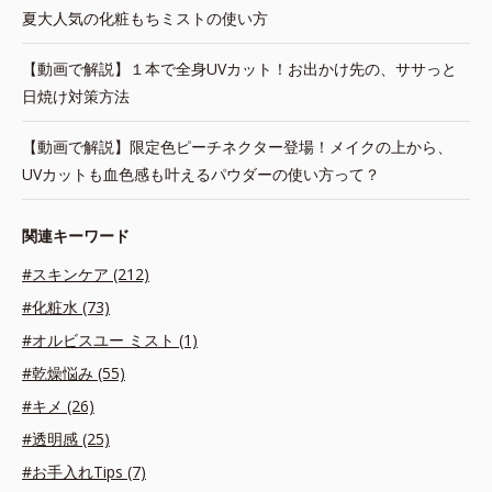
夏大人気の化粧もちミストの使い方
【動画で解説】１本で全身UVカット！お出かけ先の、ササっと
日焼け対策方法
【動画で解説】限定色ピーチネクター登場！メイクの上から、
UVカットも血色感も叶えるパウダーの使い方って？
関連キーワード
#スキンケア (212)
#化粧水 (73)
#オルビスユー ミスト (1)
#乾燥悩み (55)
#キメ (26)
#透明感 (25)
#お手入れTips (7)