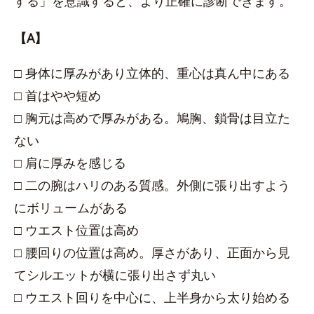
する」を意識すると、より正確に診断できます。
【A】
□ 身体に厚みがあり立体的、重心は真ん中にある
□ 首はやや短め
□ 胸元は高めで厚みがある。鳩胸、鎖骨は目立た
ない
□ 肩に厚みを感じる
□ 二の腕はハリのある質感。外側に張り出すよう
にボリュームがある
□ ウエスト位置は高め
□ 腰回りの位置は高め。厚さがあり、正面から見
てシルエットが横に張り出さず丸い
□ ウエスト回りを中心に、上半身から太り始める