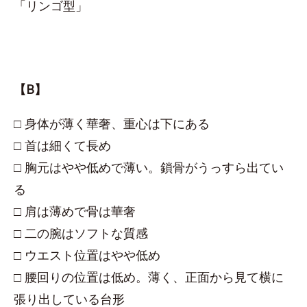
「リンゴ型」
【B】
□ 身体が薄く華奢、重心は下にある
□ 首は細くて長め
□ 胸元はやや低めで薄い。鎖骨がうっすら出てい
る
□ 肩は薄めで骨は華奢
□ 二の腕はソフトな質感
□ ウエスト位置はやや低め
□ 腰回りの位置は低め。薄く、正面から見て横に
張り出している台形