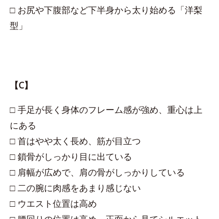
□ お尻や下腹部など下半身から太り始める「洋梨
型」
【C】
□ 手足が長く身体のフレーム感が強め、重心は上
にある
□ 首はやや太く長め、筋が目立つ
□ 鎖骨がしっかり目に出ている
□ 肩幅が広めで、肩の骨がしっかりしている
□ 二の腕に肉感をあまり感じない
□ ウエスト位置は高め