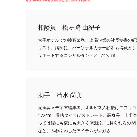
相談員 松ヶ崎 由紀子
大手ホテルでの接客業務、上場企業の社長秘書の経
リスト、講師に。パーソナルカラー診断も得意とし
サポートするコンサルタントとして活躍。
助手 清水 尚美
元美容メディア編集者。オルビス入社後はアプリコ
172cm、骨格タイプはストレート。高身長、上半
っては縦にも横にも大きく“威圧的”に見られるの
など、ふわふわしたアイテムが大好き！