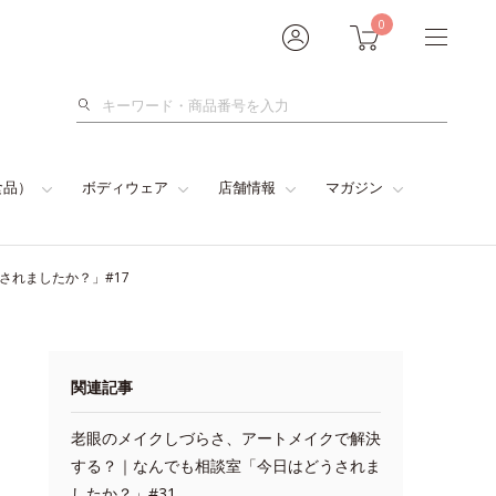
0
検
索
食品）
ボディウェア
店舗情報
マガジン
されましたか？」#17
関連記事
老眼のメイクしづらさ、アートメイクで解決
する？｜なんでも相談室「今日はどうされま
したか？」#31