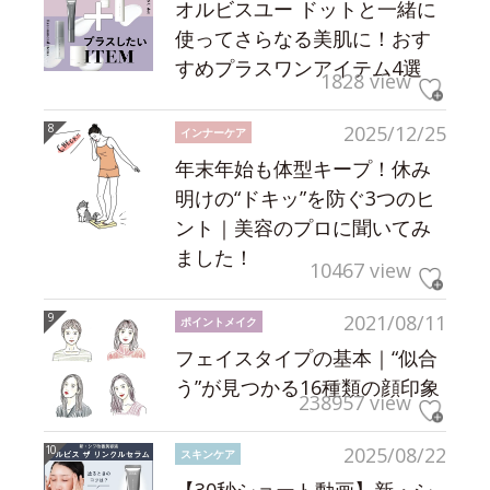
オルビスユー ドットと一緒に
使ってさらなる美肌に！おす
すめプラスワンアイテム4選
1828 view
2025/12/25
インナーケア
年末年始も体型キープ！休み
明けの“ドキッ”を防ぐ3つのヒ
ント｜美容のプロに聞いてみ
ました！
10467 view
2021/08/11
ポイントメイク
フェイスタイプの基本｜“似合
う”が見つかる16種類の顔印象
238957 view
2025/08/22
スキンケア