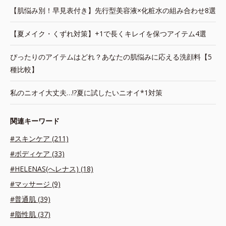
【肌悩み別！早見表付き】先行型美容液×化粧水の組み合わせ8選
【夏メイク・くずれ対策】+1で長くキレイを保つアイテム4選
ぴったりのアイテムはどれ？あなたの肌悩みに応える洗顔料【5
種比較】
私のニオイ大丈夫…!?夏に試したいニオイ*1対策
関連キーワード
#スキンケア (211)
#ボディケア (33)
#HELENAS(へレナス) (18)
#マッサージ (9)
#普通肌 (39)
#脂性肌 (37)