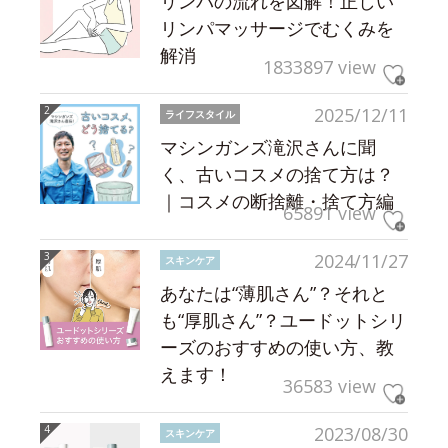
リンパの流れを図解！正しい
リンパマッサージでむくみを
解消
1833897 view
2025/12/11
ライフスタイル
マシンガンズ滝沢さんに聞
く、古いコスメの捨て方は？
｜コスメの断捨離・捨て方編
65891 view
2024/11/27
スキンケア
あなたは“薄肌さん”？それと
も“厚肌さん”？ユードットシリ
ーズのおすすめの使い方、教
えます！
36583 view
2023/08/30
スキンケア