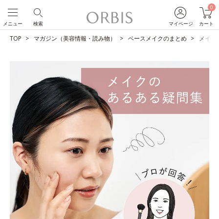
0
メニュー
検索
マイページ
カート
TOP
マガジン（美容情報・読み物）
ベースメイクのまとめ
メイク