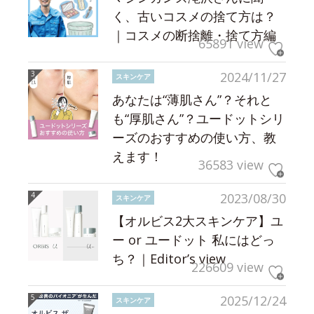
く、古いコスメの捨て方は？
｜コスメの断捨離・捨て方編
65891 view
2024/11/27
スキンケア
あなたは“薄肌さん”？それと
も“厚肌さん”？ユードットシリ
ーズのおすすめの使い方、教
えます！
36583 view
2023/08/30
スキンケア
【オルビス2大スキンケア】ユ
ー or ユードット 私にはどっ
ち？｜Editor’s view
226609 view
2025/12/24
スキンケア