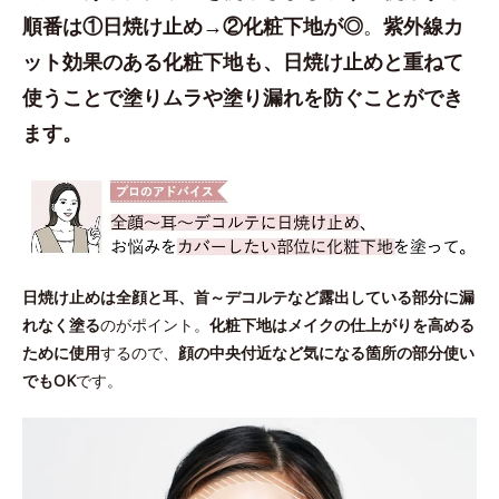
順番は①日焼け止め→②化粧下地が◎
。
紫外線カ
ット効果のある化粧下地も、日焼け止めと重ねて
使うことで塗りムラや塗り漏れを防ぐことができ
ます。
日焼け止めは全顔と耳、首～デコルテなど露出している部分に漏
れなく塗る
のがポイント。
化粧下地はメイクの仕上がりを高める
ために使用
するので、
顔の中央付近など気になる箇所の部分使い
でもOK
です。