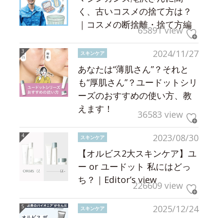
く、古いコスメの捨て方は？
｜コスメの断捨離・捨て方編
65891 view
2024/11/27
スキンケア
あなたは“薄肌さん”？それと
も“厚肌さん”？ユードットシリ
ーズのおすすめの使い方、教
えます！
36583 view
2023/08/30
スキンケア
【オルビス2大スキンケア】ユ
ー or ユードット 私にはどっ
ち？｜Editor’s view
226609 view
2025/12/24
スキンケア