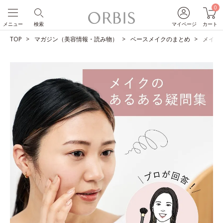
0
メニュー
検索
マイページ
カート
TOP
マガジン（美容情報・読み物）
ベースメイクのまとめ
メイク