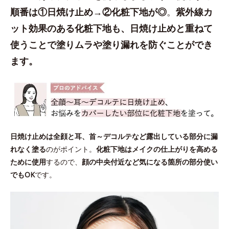
順番は①日焼け止め→②化粧下地が◎
。
紫外線カ
ット効果のある化粧下地も、日焼け止めと重ねて
使うことで塗りムラや塗り漏れを防ぐことができ
ます。
日焼け止めは全顔と耳、首～デコルテなど露出している部分に漏
れなく塗る
のがポイント。
化粧下地はメイクの仕上がりを高める
ために使用
するので、
顔の中央付近など気になる箇所の部分使い
でもOK
です。