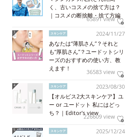
く、古いコスメの捨て方は？
｜コスメの断捨離・捨て方編
65891 view
2024/11/27
スキンケア
あなたは“薄肌さん”？それと
も“厚肌さん”？ユードットシリ
ーズのおすすめの使い方、教
えます！
36583 view
2023/08/30
スキンケア
【オルビス2大スキンケア】ユ
ー or ユードット 私にはどっ
ち？｜Editor’s view
226609 view
2025/12/24
スキンケア