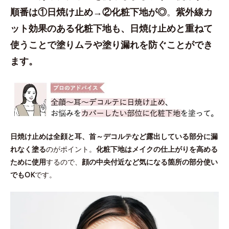
順番は①日焼け止め→②化粧下地が◎
。
紫外線カ
ット効果のある化粧下地も、日焼け止めと重ねて
使うことで塗りムラや塗り漏れを防ぐことができ
ます。
日焼け止めは全顔と耳、首～デコルテなど露出している部分に漏
れなく塗る
のがポイント。
化粧下地はメイクの仕上がりを高める
ために使用
するので、
顔の中央付近など気になる箇所の部分使い
でもOK
です。