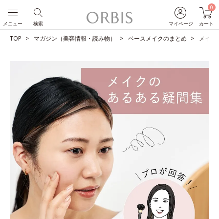
0
メニュー
検索
マイページ
カート
TOP
マガジン（美容情報・読み物）
ベースメイクのまとめ
メイク