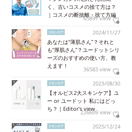
く、古いコスメの捨て方は？
｜コスメの断捨離・捨て方編
65891 view
2024/11/27
スキンケア
あなたは“薄肌さん”？それと
も“厚肌さん”？ユードットシリ
ーズのおすすめの使い方、教
えます！
36583 view
2023/08/30
スキンケア
【オルビス2大スキンケア】ユ
ー or ユードット 私にはどっ
ち？｜Editor’s view
226609 view
2025/12/24
スキンケア