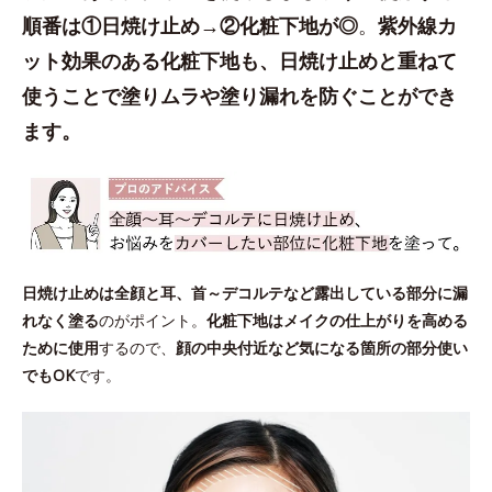
順番は①日焼け止め→②化粧下地が◎
。
紫外線カ
ット効果のある化粧下地も、日焼け止めと重ねて
使うことで塗りムラや塗り漏れを防ぐことができ
ます。
日焼け止めは全顔と耳、首～デコルテなど露出している部分に漏
れなく塗る
のがポイント。
化粧下地はメイクの仕上がりを高める
ために使用
するので、
顔の中央付近など気になる箇所の部分使い
でもOK
です。