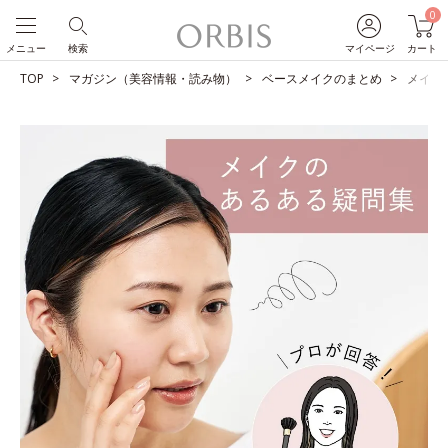
0
メニュー
検索
マイページ
カート
TOP
マガジン（美容情報・読み物）
ベースメイクのまとめ
メイク