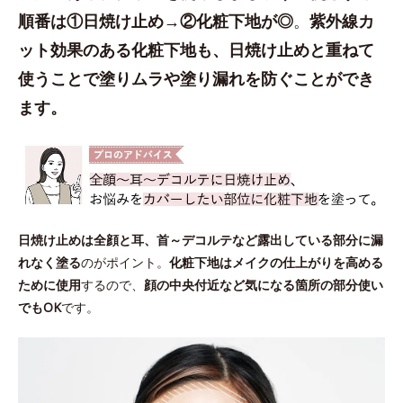
順番は①日焼け止め→②化粧下地が◎
。
紫外線カ
ット効果のある化粧下地も、日焼け止めと重ねて
使うことで塗りムラや塗り漏れを防ぐことができ
ます。
日焼け止めは全顔と耳、首～デコルテなど露出している部分に漏
れなく塗る
のがポイント。
化粧下地はメイクの仕上がりを高める
ために使用
するので、
顔の中央付近など気になる箇所の部分使い
でもOK
です。