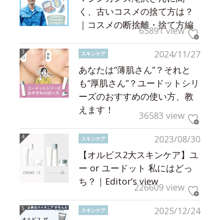
く、古いコスメの捨て方は？
｜コスメの断捨離・捨て方編
65891 view
2024/11/27
スキンケア
あなたは“薄肌さん”？それと
も“厚肌さん”？ユードットシリ
ーズのおすすめの使い方、教
えます！
36583 view
2023/08/30
スキンケア
【オルビス2大スキンケア】ユ
ー or ユードット 私にはどっ
ち？｜Editor’s view
226609 view
2025/12/24
スキンケア