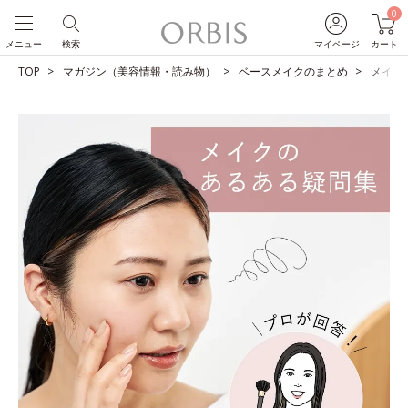
0
メニュー
検索
マイページ
カート
TOP
マガジン（美容情報・読み物）
ベースメイクのまとめ
メイク