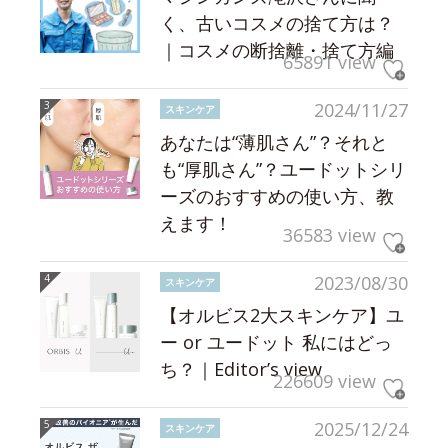
く、古いコスメの捨て方は？
｜コスメの断捨離・捨て方編
65891 view
2024/11/27
スキンケア
あなたは“薄肌さん”？それと
も“厚肌さん”？ユードットシリ
ーズのおすすめの使い方、教
えます！
36583 view
2023/08/30
スキンケア
【オルビス2大スキンケア】ユ
ー or ユードット 私にはどっ
ち？｜Editor’s view
226609 view
2025/12/24
スキンケア