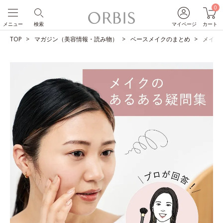
0
メニュー
検索
マイページ
カート
TOP
マガジン（美容情報・読み物）
ベースメイクのまとめ
メイク