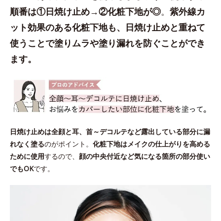
順番は①日焼け止め→②化粧下地が◎
。
紫外線カ
ット効果のある化粧下地も、日焼け止めと重ねて
使うことで塗りムラや塗り漏れを防ぐことができ
ます。
日焼け止めは全顔と耳、首～デコルテなど露出している部分に漏
れなく塗る
のがポイント。
化粧下地はメイクの仕上がりを高める
ために使用
するので、
顔の中央付近など気になる箇所の部分使い
でもOK
です。