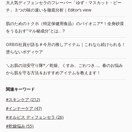
大人気ディフェンセラのフレーバー「ゆず・マスカット・ピー
チ」３つの味の違いを徹底分析｜Editor’s view
肌のためのトクホ（特定保健用食品）のパイオニア*！全身砂漠
をうるおす”マル秘成分”とは…？
ORBIS社員が語る＃今月の推しアイテム｜これなら続けられる！
塗らないボディケア
＼お肌の治安守り隊*／乾燥、くすみ、ごわつき…。春のお悩み
から肌を守る方法＆おすすめアイテムを教えます！
関連キーワード
#スキンケア (212)
#インナーケア (47)
#オルビス ディフェンセラ (26)
#乾燥悩み (55)