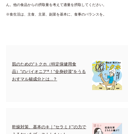
ん。他の食品からの摂取量を考えて適量を摂取してください。
※食生活は、主食、主菜、副菜を基本に、食事のバランスを。
肌のための“トクホ（特定保健用食
品）”のパイオニア*！“全身砂漠”をうる
おすマル秘成分とは…？
乾燥対策、基本のキ｜“セラミド”の力で