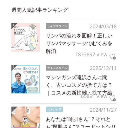
週間人気記事ランキング
2024/03/18
ライフスタイル
リンパの流れを図解！正しい
リンパマッサージでむくみを
解消
1833897 view
2025/12/11
ライフスタイル
マシンガンズ滝沢さんに聞
く、古いコスメの捨て方は？
｜コスメの断捨離・捨て方編
65891 view
2024/11/27
スキンケア
あなたは“薄肌さん”？それと
も“厚肌さん”？ユードットシリ