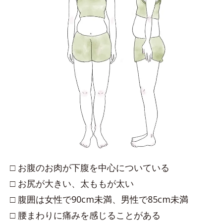
□ お腹のお肉が下腹を中心についている
□ お尻が大きい、太ももが太い
□ 腹囲は女性で90cm未満、男性で85cm未満
□ 腰まわりに痛みを感じることがある