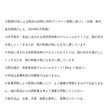
※医師52名による商品の試用とWebアンケート調査に基づく（主催：株式
会社医師のとも、2024年2月実施）
※許可表示：本品に含まれる米胚芽由来のグルコシルセラミドは、肌の水分
を逃しにくくするため、肌の乾燥が気になる方に適しています。
※本品に含まれる米胚芽由来のグルコシルセラミドは、肌の水分を逃がしに
くくするため、肌の乾燥が気になる方に適しています。
※関与成分：米胚芽由来グルコシルセラミド1.8mg（1包当り）
※本品は皮膚疾患の治療薬ではありません。
※多量摂取により疾病が治癒したり、より健康が増進するものではありませ
ん。他の食品からの摂取量を考えて適量を摂取してください。
※食生活は、主食、主菜、副菜を基本に、食事のバランスを。