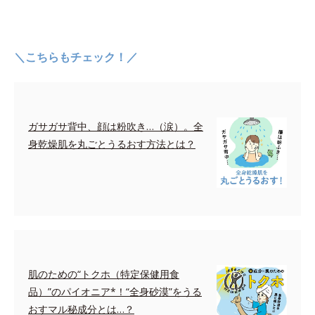
＼こちらもチェック！／
ガサガサ背中、顔は粉吹き…（涙）。全
身乾燥肌を丸ごとうるおす方法とは？
肌のための“トクホ（特定保健用食
品）”のパイオニア*！“全身砂漠”をうる
おすマル秘成分とは…？