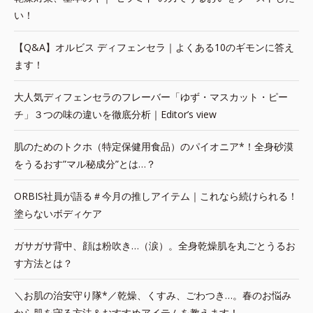
い！
【Q&A】オルビス ディフェンセラ｜よくある10のギモンに答え
ます！
大人気ディフェンセラのフレーバー「ゆず・マスカット・ピー
チ」３つの味の違いを徹底分析｜Editor’s view
肌のためのトクホ（特定保健用食品）のパイオニア*！全身砂漠
をうるおす”マル秘成分”とは…？
ORBIS社員が語る＃今月の推しアイテム｜これなら続けられる！
塗らないボディケア
ガサガサ背中、顔は粉吹き…（涙）。全身乾燥肌を丸ごとうるお
す方法とは？
＼お肌の治安守り隊*／乾燥、くすみ、ごわつき…。春のお悩み
から肌を守る方法＆おすすめアイテムを教えます！