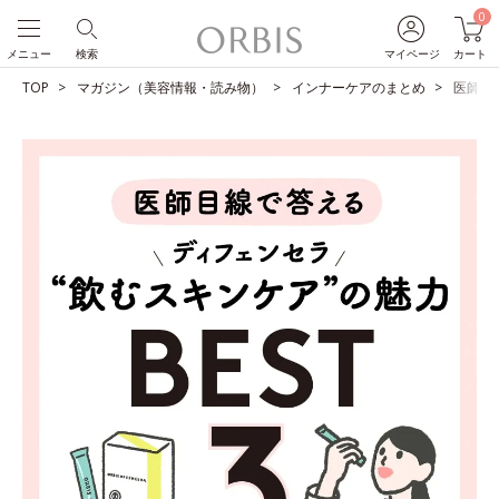
0
メニュー
検索
マイページ
カート
TOP
マガジン（美容情報・読み物）
インナーケアのまとめ
医師目