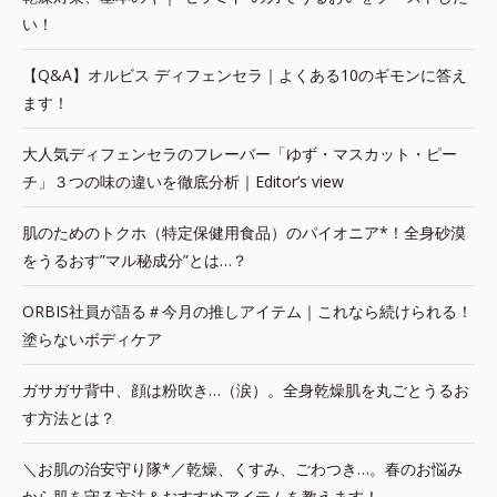
い！
【Q&A】オルビス ディフェンセラ｜よくある10のギモンに答え
ます！
大人気ディフェンセラのフレーバー「ゆず・マスカット・ピー
チ」３つの味の違いを徹底分析｜Editor’s view
肌のためのトクホ（特定保健用食品）のパイオニア*！全身砂漠
をうるおす”マル秘成分”とは…？
ORBIS社員が語る＃今月の推しアイテム｜これなら続けられる！
塗らないボディケア
ガサガサ背中、顔は粉吹き…（涙）。全身乾燥肌を丸ごとうるお
す方法とは？
＼お肌の治安守り隊*／乾燥、くすみ、ごわつき…。春のお悩み
から肌を守る方法＆おすすめアイテムを教えます！