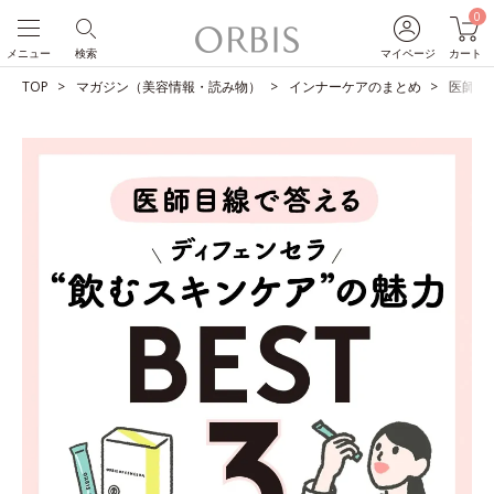
0
メニュー
検索
マイページ
カート
TOP
マガジン（美容情報・読み物）
インナーケアのまとめ
医師目