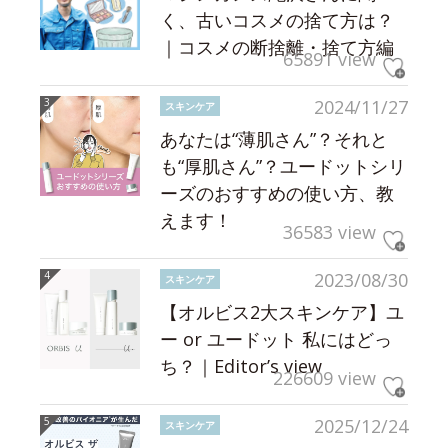
く、古いコスメの捨て方は？
｜コスメの断捨離・捨て方編
65891 view
2024/11/27
スキンケア
あなたは“薄肌さん”？それと
も“厚肌さん”？ユードットシリ
ーズのおすすめの使い方、教
えます！
36583 view
2023/08/30
スキンケア
【オルビス2大スキンケア】ユ
ー or ユードット 私にはどっ
ち？｜Editor’s view
226609 view
2025/12/24
スキンケア