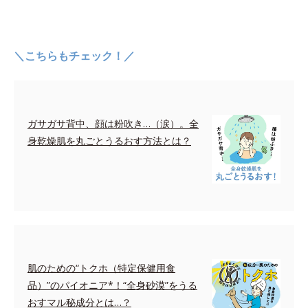
＼こちらもチェック！／
ガサガサ背中、顔は粉吹き…（涙）。全
身乾燥肌を丸ごとうるおす方法とは？
肌のための“トクホ（特定保健用食
品）”のパイオニア*！“全身砂漠”をうる
おすマル秘成分とは…？