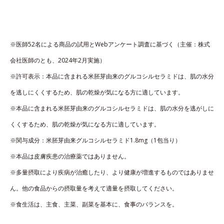
※医師52名による商品の試用とWebアンケート調査に基づく（主催：株式
会社医師のとも、2024年2月実施）
※許可表示：本品に含まれる米胚芽由来のグルコシルセラミドは、肌の水分
を逃しにくくするため、肌の乾燥が気になる方に適しています。
※本品に含まれる米胚芽由来のグルコシルセラミドは、肌の水分を逃がしに
くくするため、肌の乾燥が気になる方に適しています。
※関与成分：米胚芽由来グルコシルセラミド1.8mg（1包当り）
※本品は皮膚疾患の治療薬ではありません。
※多量摂取により疾病が治癒したり、より健康が増進するものではありませ
ん。他の食品からの摂取量を考えて適量を摂取してください。
※食生活は、主食、主菜、副菜を基本に、食事のバランスを。