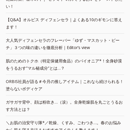
い！
【Q&A】オルビス ディフェンセラ｜よくある10のギモンに答え
ます！
大人気ディフェンセラのフレーバー「ゆず・マスカット・ピー
チ」３つの味の違いを徹底分析｜Editor’s view
肌のためのトクホ（特定保健用食品）のパイオニア*！全身砂漠
をうるおす”マル秘成分”とは…？
ORBIS社員が語る＃今月の推しアイテム｜これなら続けられる！
塗らないボディケア
ガサガサ背中、顔は粉吹き…（涙）。全身乾燥肌を丸ごとうるお
す方法とは？
＼お肌の治安守り隊*／乾燥、くすみ、ごわつき…。春のお悩み
から肌を守る方法＆おすすめアイテムを教えます！