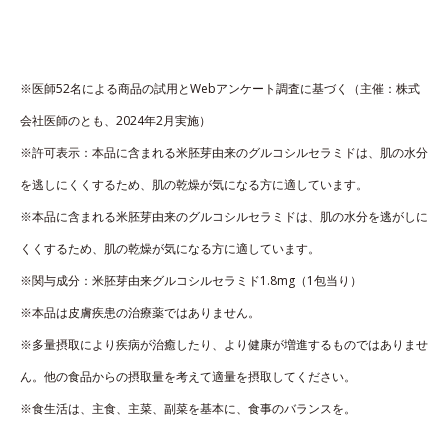
※医師52名による商品の試用とWebアンケート調査に基づく（主催：株式
会社医師のとも、2024年2月実施）
※許可表示：本品に含まれる米胚芽由来のグルコシルセラミドは、肌の水分
を逃しにくくするため、肌の乾燥が気になる方に適しています。
※本品に含まれる米胚芽由来のグルコシルセラミドは、肌の水分を逃がしに
くくするため、肌の乾燥が気になる方に適しています。
※関与成分：米胚芽由来グルコシルセラミド1.8mg（1包当り）
※本品は皮膚疾患の治療薬ではありません。
※多量摂取により疾病が治癒したり、より健康が増進するものではありませ
ん。他の食品からの摂取量を考えて適量を摂取してください。
※食生活は、主食、主菜、副菜を基本に、食事のバランスを。