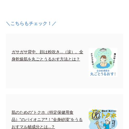
＼こちらもチェック！／
ガサガサ背中、顔は粉吹き…（涙）。全
身乾燥肌を丸ごとうるおす方法とは？
肌のための“トクホ（特定保健用食
品）”のパイオニア*！“全身砂漠”をうる
おすマル秘成分とは…？