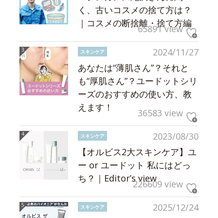
く、古いコスメの捨て方は？
｜コスメの断捨離・捨て方編
65891 view
2024/11/27
スキンケア
あなたは“薄肌さん”？それと
も“厚肌さん”？ユードットシリ
ーズのおすすめの使い方、教
えます！
36583 view
2023/08/30
スキンケア
【オルビス2大スキンケア】ユ
ー or ユードット 私にはどっ
ち？｜Editor’s view
226609 view
2025/12/24
スキンケア