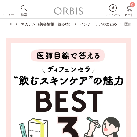
0
メニュー
検索
マイページ
カート
TOP
マガジン（美容情報・読み物）
インナーケアのまとめ
医師目