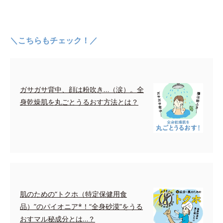
＼こちらもチェック！／
ガサガサ背中、顔は粉吹き…（涙）。全
身乾燥肌を丸ごとうるおす方法とは？
肌のための“トクホ（特定保健用食
品）”のパイオニア*！“全身砂漠”をうる
おすマル秘成分とは…？