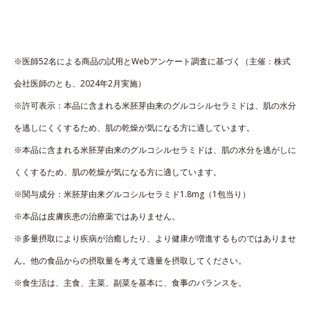
※医師52名による商品の試用とWebアンケート調査に基づく（主催：株式
会社医師のとも、2024年2月実施）
※許可表示：本品に含まれる米胚芽由来のグルコシルセラミドは、肌の水分
を逃しにくくするため、肌の乾燥が気になる方に適しています。
※本品に含まれる米胚芽由来のグルコシルセラミドは、肌の水分を逃がしに
くくするため、肌の乾燥が気になる方に適しています。
※関与成分：米胚芽由来グルコシルセラミド1.8mg（1包当り）
※本品は皮膚疾患の治療薬ではありません。
※多量摂取により疾病が治癒したり、より健康が増進するものではありませ
ん。他の食品からの摂取量を考えて適量を摂取してください。
※食生活は、主食、主菜、副菜を基本に、食事のバランスを。