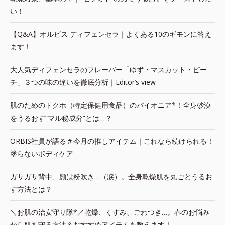
い！
【Q&A】オルビス ディフェンセラ｜よくある10のギモンに答え
ます！
大人気ディフェンセラのフレーバー「ゆず・マスカット・ピー
チ」３つの味の違いを徹底分析｜Editor’s view
肌のためのトクホ（特定保健用食品）のパイオニア*！全身砂漠
をうるおす”マル秘成分”とは…？
ORBIS社員が語る＃今月の推しアイテム｜これなら続けられる！
塗らないボディケア
ガサガサ背中、顔は粉吹き…（涙）。全身乾燥肌を丸ごとうるお
す方法とは？
＼お肌の治安守り隊*／乾燥、くすみ、ごわつき…。春のお悩み
から肌を守る方法＆おすすめアイテムを教えます！