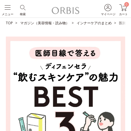
0
メニュー
検索
マイページ
カート
TOP
マガジン（美容情報・読み物）
インナーケアのまとめ
医師目