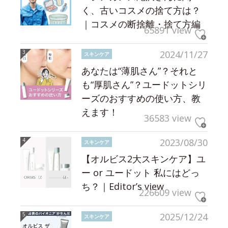
く、古いコスメの捨て方は？
｜コスメの断捨離・捨て方編
65891 view
2024/11/27
スキンケア
あなたは“薄肌さん”？それと
も“厚肌さん”？ユードットシリ
ーズのおすすめの使い方、教
えます！
36583 view
2023/08/30
スキンケア
【オルビス2大スキンケア】ユ
ー or ユードット 私にはどっ
ち？｜Editor’s view
226609 view
2025/12/24
スキンケア