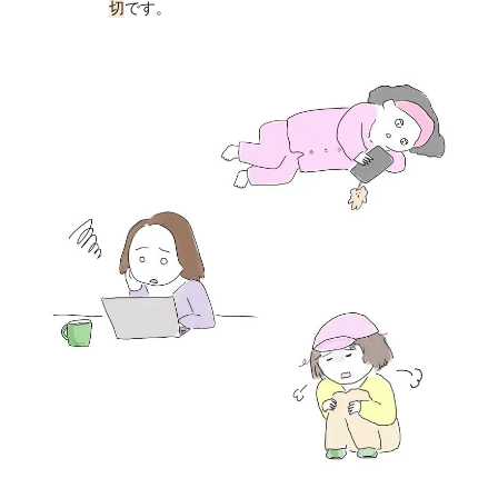
切
です。