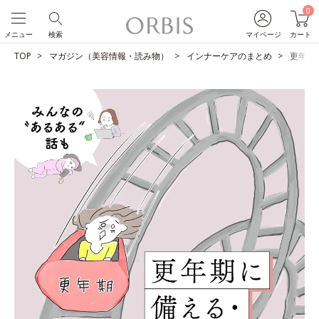
0
メニュー
検索
マイページ
カート
TOP
マガジン（美容情報・読み物）
インナーケアのまとめ
更年期