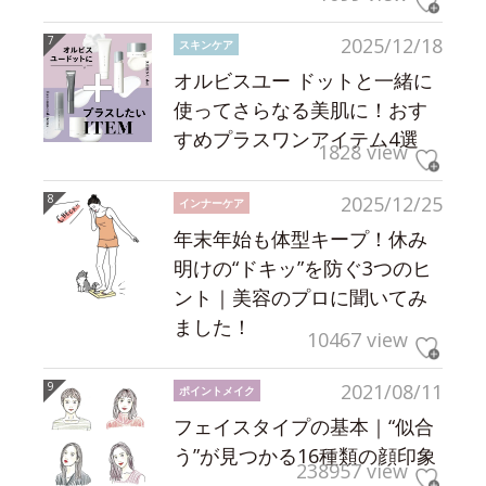
2025/12/18
スキンケア
オルビスユー ドットと一緒に
使ってさらなる美肌に！おす
すめプラスワンアイテム4選
1828 view
2025/12/25
インナーケア
年末年始も体型キープ！休み
明けの“ドキッ”を防ぐ3つのヒ
ント｜美容のプロに聞いてみ
ました！
10467 view
2021/08/11
ポイントメイク
フェイスタイプの基本｜“似合
う”が見つかる16種類の顔印象
238957 view