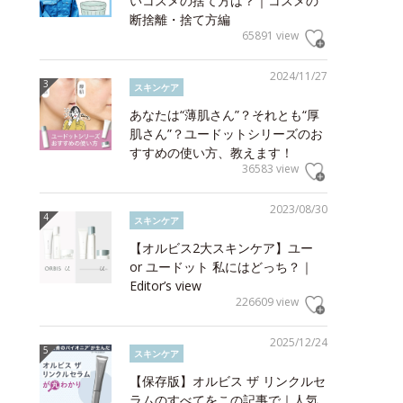
いコスメの捨て方は？｜コスメの
断捨離・捨て方編
65891 view
2024/11/27
スキンケア
あなたは“薄肌さん”？それとも“厚
肌さん”？ユードットシリーズのお
すすめの使い方、教えます！
36583 view
2023/08/30
スキンケア
【オルビス2大スキンケア】ユー
or ユードット 私にはどっち？｜
Editor’s view
226609 view
2025/12/24
スキンケア
【保存版】オルビス ザ リンクルセ
ラムのすべてをこの記事で｜人気