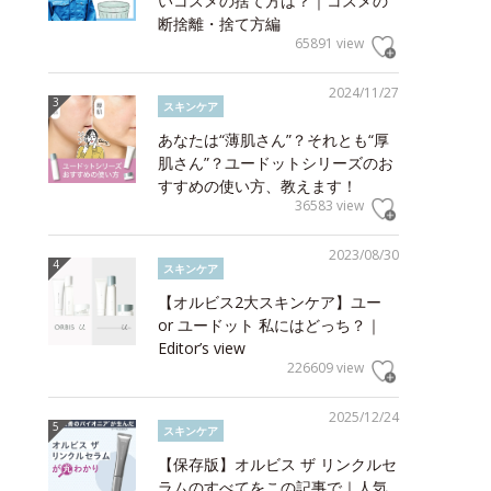
いコスメの捨て方は？｜コスメの
断捨離・捨て方編
65891 view
2024/11/27
スキンケア
あなたは“薄肌さん”？それとも“厚
肌さん”？ユードットシリーズのお
すすめの使い方、教えます！
36583 view
2023/08/30
スキンケア
【オルビス2大スキンケア】ユー
or ユードット 私にはどっち？｜
Editor’s view
226609 view
2025/12/24
スキンケア
【保存版】オルビス ザ リンクルセ
ラムのすべてをこの記事で｜人気