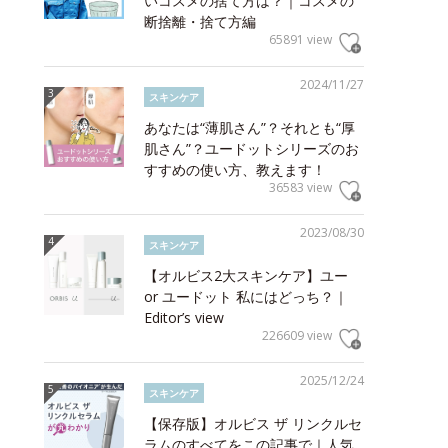
いコスメの捨て方は？｜コスメの
断捨離・捨て方編
65891 view
2024/11/27
スキンケア
あなたは“薄肌さん”？それとも“厚
肌さん”？ユードットシリーズのお
すすめの使い方、教えます！
36583 view
2023/08/30
スキンケア
【オルビス2大スキンケア】ユー
or ユードット 私にはどっち？｜
Editor’s view
226609 view
2025/12/24
スキンケア
【保存版】オルビス ザ リンクルセ
ラムのすべてをこの記事で｜人気