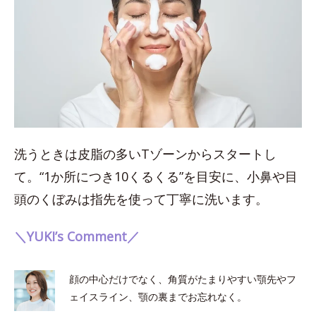
洗うときは皮脂の多いTゾーンからスタートし
て。“1か所につき10くるくる”を目安に、小鼻や目
頭のくぼみは指先を使って丁寧に洗います。
＼YUKI’s Comment／
顔の中心だけでなく、角質がたまりやすい顎先やフ
ェイスライン、顎の裏までお忘れなく。