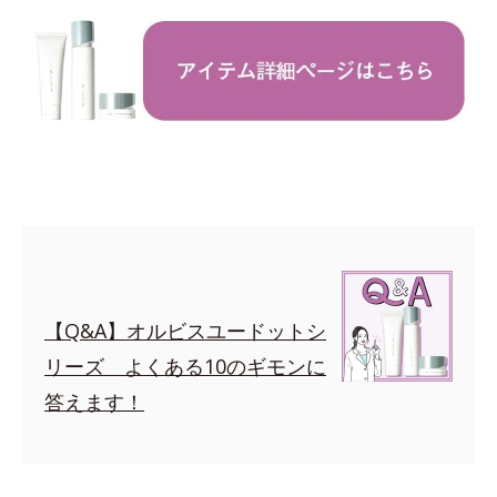
【Q&A】オルビスユードットシ
リーズ よくある10のギモンに
答えます！