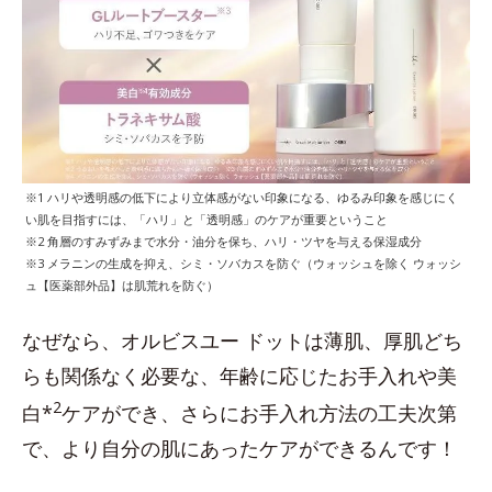
※1 ハリや透明感の低下により立体感がない印象になる、ゆるみ印象を感じにく
い肌を目指すには、「ハリ」と「透明感」のケアが重要ということ
※2 角層のすみずみまで水分・油分を保ち、ハリ・ツヤを与える保湿成分
※3 メラニンの生成を抑え、シミ・ソバカスを防ぐ（ウォッシュを除く ウォッシ
ュ【医薬部外品】は肌荒れを防ぐ）
なぜなら、オルビスユー ドットは薄肌、厚肌どち
らも関係なく必要な、年齢に応じたお手入れや美
2
白*
ケアができ、さらにお手入れ方法の工夫次第
で、より自分の肌にあったケアができるんです！