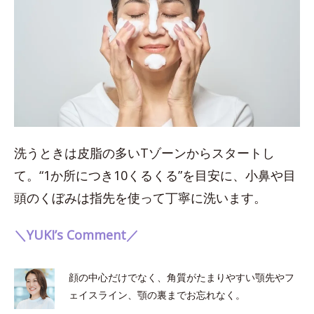
洗うときは皮脂の多いTゾーンからスタートし
て。“1か所につき10くるくる”を目安に、小鼻や目
頭のくぼみは指先を使って丁寧に洗います。
＼YUKI’s Comment／
顔の中心だけでなく、角質がたまりやすい顎先やフ
ェイスライン、顎の裏までお忘れなく。