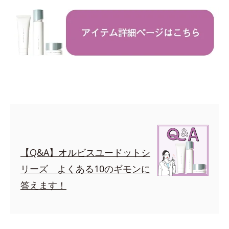
【Q&A】オルビスユードットシ
リーズ よくある10のギモンに
答えます！