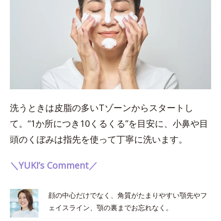
洗うときは皮脂の多いTゾーンからスタートし
て。“1か所につき10くるくる”を目安に、小鼻や目
頭のくぼみは指先を使って丁寧に洗います。
＼YUKI’s Comment／
顔の中心だけでなく、角質がたまりやすい顎先やフ
ェイスライン、顎の裏までお忘れなく。