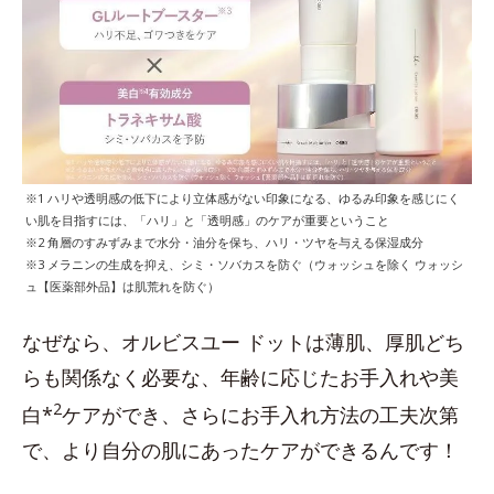
※1 ハリや透明感の低下により立体感がない印象になる、ゆるみ印象を感じにく
い肌を目指すには、「ハリ」と「透明感」のケアが重要ということ
※2 角層のすみずみまで水分・油分を保ち、ハリ・ツヤを与える保湿成分
※3 メラニンの生成を抑え、シミ・ソバカスを防ぐ（ウォッシュを除く ウォッシ
ュ【医薬部外品】は肌荒れを防ぐ）
なぜなら、オルビスユー ドットは薄肌、厚肌どち
らも関係なく必要な、年齢に応じたお手入れや美
2
白*
ケアができ、さらにお手入れ方法の工夫次第
で、より自分の肌にあったケアができるんです！