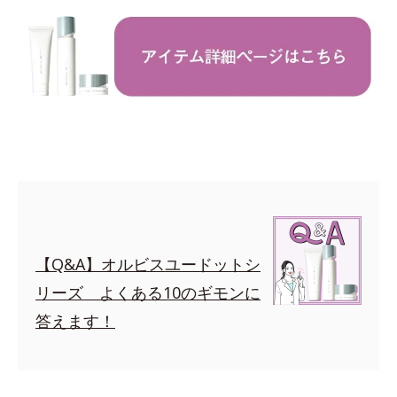
【Q&A】オルビスユードットシ
リーズ よくある10のギモンに
答えます！