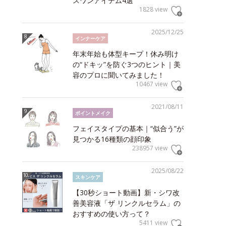
スワンアイテム4選
1828 view
2025/12/25
インナーケア
年末年始も体型キープ！休み明け
の“ドキッ”を防ぐ3つのヒント｜美
容のプロに聞いてみました！
10467 view
2021/08/11
ポイントメイク
フェイスタイプの基本｜“似合う”が
見つかる16種類の顔印象
238957 view
2025/08/22
スキンケア
【30秒ショート動画】新・シワ改
善美容液「ザ リンクルセラム」の
おすすめの使い方って？
5411 view