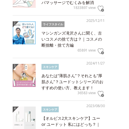
パマッサージでむくみを解消
1833897 view
2025/12/11
ライフスタイル
マシンガンズ滝沢さんに聞く、古
いコスメの捨て方は？｜コスメの
断捨離・捨て方編
65891 view
2024/11/27
スキンケア
あなたは“薄肌さん”？それとも“厚
肌さん”？ユードットシリーズのお
すすめの使い方、教えます！
36583 view
2023/08/30
スキンケア
【オルビス2大スキンケア】ユー
or ユードット 私にはどっち？｜