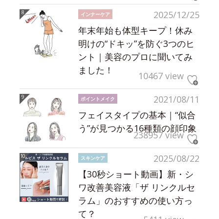
2025/12/25
インナーケア
年末年始も体型キープ！休み
明けの“ドキッ”を防ぐ3つのヒ
ント｜美容のプロに聞いてみ
ました！
10467 view
2021/08/11
ポイントメイク
フェイスタイプの基本｜“似合
う”が見つかる16種類の顔印象
238957 view
2025/08/22
スキンケア
【30秒ショート動画】新・シ
ワ改善美容液「ザ リンクルセ
ラム」のおすすめの使い方っ
て？