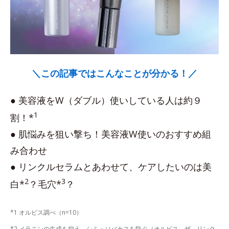
＼この記事ではこんなことが分かる！／
● 美容液をW（ダブル）使いしている人は約９
1
割！*
● 肌悩みを狙い撃ち！美容液W使いのおすすめ組
み合わせ
● リンクルセラムとあわせて、ケアしたいのは美
2
3
白*
？毛穴*
？
*1 オルビス調べ（n=10）
*2 メラニンの生成を抑え、シミ・ソバカスを防ぐ（オルビス ザ リンク