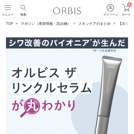
0
メニュー
検索
マイページ
カート
TOP
マガジン（美容情報・読み物）
スキンケアのまとめ
【保存版