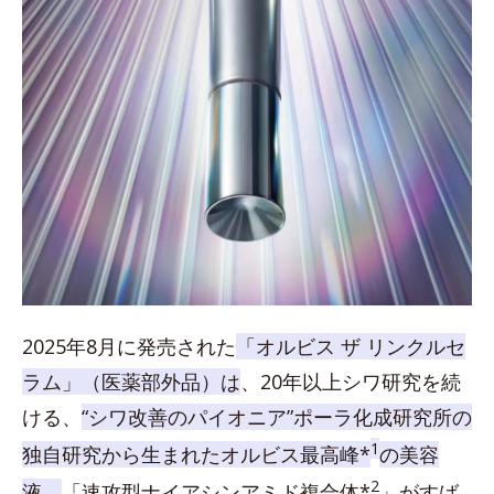
2025年8月に発売された
「オルビス ザ リンクルセ
ラム」（医薬部外品）は
、20年以上シワ研究を続
ける、
“シワ改善のパイオニア”ポーラ化成研究所の
1
独自研究から生まれたオルビス最高峰*
の美容
2
液。
「速攻型ナイアシンアミド複合体*
」がすば