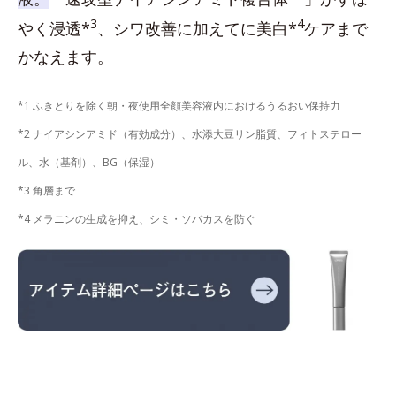
3
4
やく浸透*
、シワ改善に加えてに美白*
ケアまで
かなえます。
*1 ふきとりを除く朝・夜使用全顔美容液内におけるうるおい保持力
*2 ナイアシンアミド（有効成分）、水添大豆リン脂質、フィトステロー
ル、水（基剤）、BG（保湿）
*3 角層まで
*4 メラニンの生成を抑え、シミ・ソバカスを防ぐ