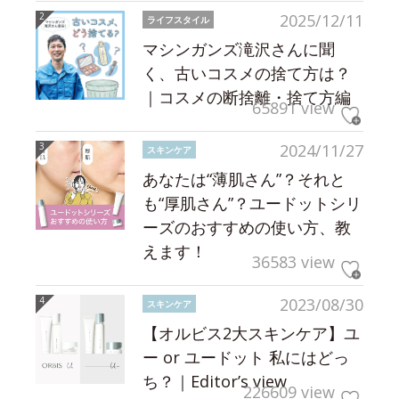
2025/12/11
ライフスタイル
マシンガンズ滝沢さんに聞
く、古いコスメの捨て方は？
｜コスメの断捨離・捨て方編
65891 view
2024/11/27
スキンケア
あなたは“薄肌さん”？それと
も“厚肌さん”？ユードットシリ
ーズのおすすめの使い方、教
えます！
36583 view
2023/08/30
スキンケア
【オルビス2大スキンケア】ユ
ー or ユードット 私にはどっ
ち？｜Editor’s view
226609 view