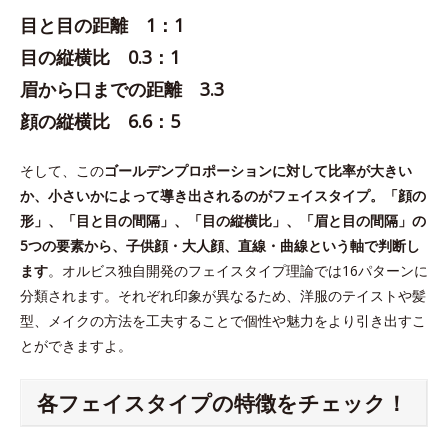
目と目の距離 1：1
目の縦横比 0.3：1
眉から口までの距離 3.3
顔の縦横比 6.6：5
そして、この
ゴールデンプロポーションに対して比率が大きい
か、小さいかによって導き出されるのがフェイスタイプ。「顔の
形」、「目と目の間隔」、「目の縦横比」、「眉と目の間隔」の
5つの要素から、子供顔・大人顔、直線・曲線という軸で判断し
ます
。オルビス独自開発のフェイスタイプ理論では16パターンに
分類されます。それぞれ印象が異なるため、洋服のテイストや髪
型、メイクの方法を工夫することで個性や魅力をより引き出すこ
とができますよ。
各フェイスタイプの特徴をチェック！