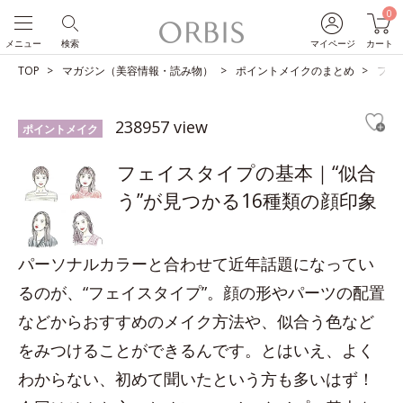
0
メニュー
検索
マイページ
カート
TOP
マガジン（美容情報・読み物）
ポイントメイクのまとめ
フェ
238957 view
ポイントメイク
フェイスタイプの基本｜“似合
う”が見つかる16種類の顔印象
パーソナルカラーと合わせて近年話題になってい
るのが、“フェイスタイプ”。顔の形やパーツの配置
などからおすすめのメイク方法や、似合う色など
をみつけることができるんです。とはいえ、よく
わからない、初めて聞いたという方も多いはず！