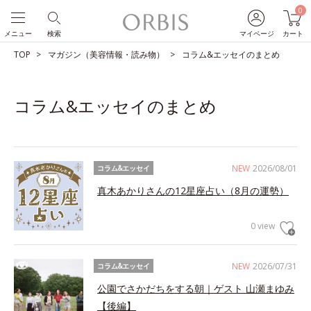
0
メニュー
検索
マイページ
カート
TOP
マガジン（美容情報・読み物）
コラム&エッセイのまとめ
コラム&エッセイのまとめ
NEW
2026/08/01
コラム&エッセイ
真木あかりさんの12星座占い（8月の運勢）
0 view
NEW
2026/07/31
コラム&エッセイ
公園でさかだちをする朝｜ゲスト 山瀬まゆみ
【後編】