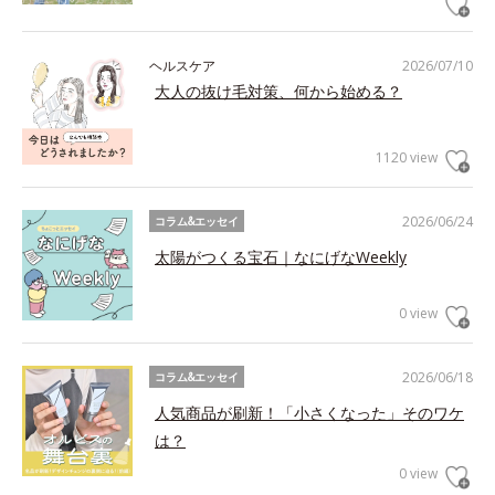
ヘルスケア
2026/07/10
大人の抜け毛対策、何から始める？
1120 view
2026/06/24
コラム&エッセイ
太陽がつくる宝石｜なにげなWeekly
0 view
2026/06/18
コラム&エッセイ
人気商品が刷新！「小さくなった」そのワケ
は？
0 view