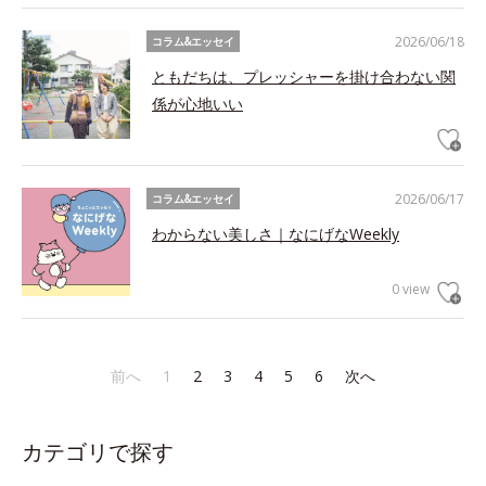
2026/06/18
コラム&エッセイ
ともだちは、プレッシャーを掛け合わない関
係が心地いい
2026/06/17
コラム&エッセイ
わからない美しさ｜なにげなWeekly
0 view
前へ
1
2
3
4
5
6
次へ
カテゴリで探す