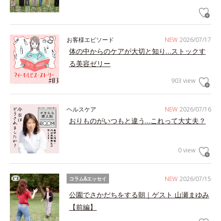
お客様エピソード
NEW
2026/07/17
体の中からのケアが大切と知り…ストックす
る美容ゼリー
903 view
ヘルスケア
NEW
2026/07/16
おりものがいつもと違う…これって大丈夫？
0 view
NEW
2026/07/15
コラム&エッセイ
公園でさかだちをする朝｜ゲスト 山瀬まゆみ
【前編】