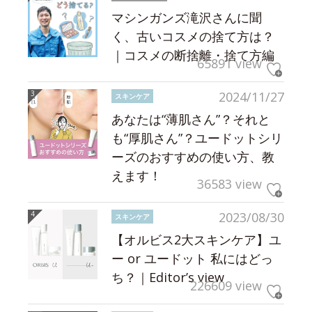
マシンガンズ滝沢さんに聞
く、古いコスメの捨て方は？
｜コスメの断捨離・捨て方編
65891 view
2024/11/27
スキンケア
あなたは“薄肌さん”？それと
も“厚肌さん”？ユードットシリ
ーズのおすすめの使い方、教
えます！
36583 view
2023/08/30
スキンケア
【オルビス2大スキンケア】ユ
ー or ユードット 私にはどっ
ち？｜Editor’s view
226609 view