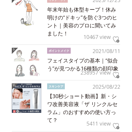
2025/12/25
年末年始も体型キープ！休み
明けの“ドキッ”を防ぐ3つのヒ
ント｜美容のプロに聞いてみ
ました！
10467 view
2021/08/11
ポイントメイク
フェイスタイプの基本｜“似合
う”が見つかる16種類の顔印象
238957 view
2025/08/22
スキンケア
【30秒ショート動画】新・シ
ワ改善美容液「ザ リンクルセ
ラム」のおすすめの使い方っ
て？
5411 view