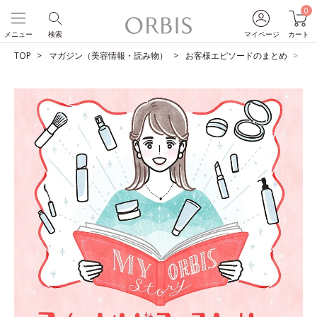
0
メニュー
検索
マイページ
カート
TOP
マガジン（美容情報・読み物）
お客様エピソードのまとめ
届