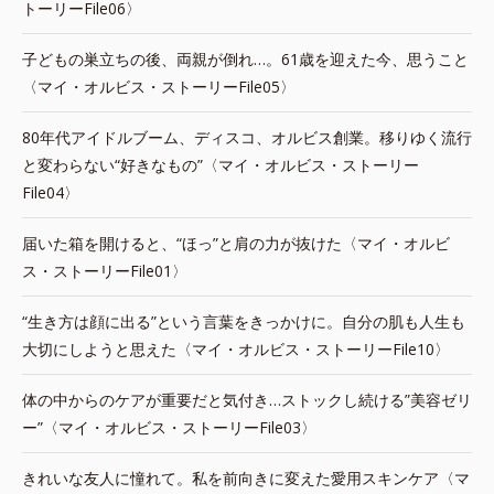
トーリーFile06〉
子どもの巣立ちの後、両親が倒れ…。61歳を迎えた今、思うこと
〈マイ・オルビス・ストーリーFile05〉
80年代アイドルブーム、ディスコ、オルビス創業。移りゆく流行
と変わらない“好きなもの”〈マイ・オルビス・ストーリー
File04〉
届いた箱を開けると、“ほっ”と肩の力が抜けた〈マイ・オルビ
ス・ストーリーFile01〉
“生き方は顔に出る”という言葉をきっかけに。自分の肌も人生も
大切にしようと思えた〈マイ・オルビス・ストーリーFile10〉
体の中からのケアが重要だと気付き…ストックし続ける”美容ゼリ
ー”〈マイ・オルビス・ストーリーFile03〉
きれいな友人に憧れて。私を前向きに変えた愛用スキンケア〈マ