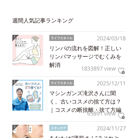
週間人気記事ランキング
2024/03/18
ライフスタイル
リンパの流れを図解！正しい
リンパマッサージでむくみを
解消
1833897 view
2025/12/11
ライフスタイル
マシンガンズ滝沢さんに聞
く、古いコスメの捨て方は？
｜コスメの断捨離・捨て方編
65891 view
2024/11/27
スキンケア
あなたは“薄肌さん”？それと