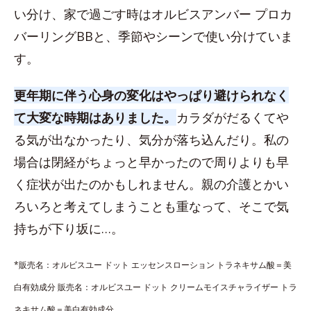
い分け、家で過ごす時はオルビスアンバー プロカ
バーリングBBと、季節やシーンで使い分けていま
す。
更年期に伴う心身の変化はやっぱり避けられなく
て大変な時期はありました。
カラダがだるくてや
る気が出なかったり、気分が落ち込んだり。私の
場合は閉経がちょっと早かったので周りよりも早
く症状が出たのかもしれません。親の介護とかい
ろいろと考えてしまうことも重なって、そこで気
持ちが下り坂に…。
*販売名：オルビスユー ドット エッセンスローション トラネキサム酸＝美
白有効成分 販売名：オルビスユー ドット クリームモイスチャライザー トラ
ネキサム酸＝美白有効成分