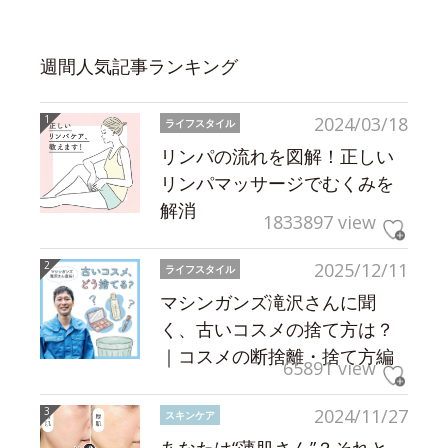
週間人気記事ランキング
2024/03/18
ライフスタイル
リンパの流れを図解！正しい
リンパマッサージでむくみを
解消
1833897 view
2025/12/11
ライフスタイル
マシンガンズ滝沢さんに聞
く、古いコスメの捨て方は？
｜コスメの断捨離・捨て方編
65891 view
2024/11/27
スキンケア
あなたは“薄肌さん”？それと