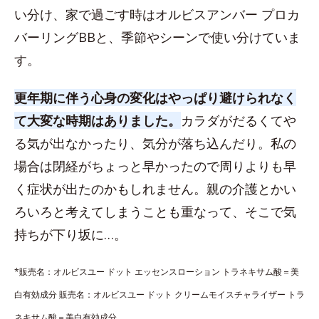
い分け、家で過ごす時はオルビスアンバー プロカ
バーリングBBと、季節やシーンで使い分けていま
す。
更年期に伴う心身の変化はやっぱり避けられなく
て大変な時期はありました。
カラダがだるくてや
る気が出なかったり、気分が落ち込んだり。私の
場合は閉経がちょっと早かったので周りよりも早
く症状が出たのかもしれません。親の介護とかい
ろいろと考えてしまうことも重なって、そこで気
持ちが下り坂に…。
*販売名：オルビスユー ドット エッセンスローション トラネキサム酸＝美
白有効成分 販売名：オルビスユー ドット クリームモイスチャライザー トラ
ネキサム酸＝美白有効成分