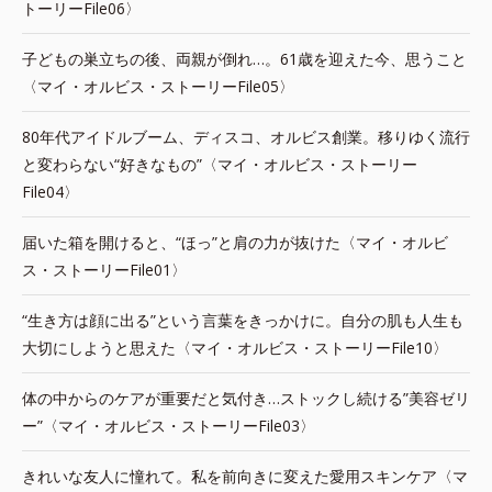
トーリーFile06〉
子どもの巣立ちの後、両親が倒れ…。61歳を迎えた今、思うこと
〈マイ・オルビス・ストーリーFile05〉
80年代アイドルブーム、ディスコ、オルビス創業。移りゆく流行
と変わらない“好きなもの”〈マイ・オルビス・ストーリー
File04〉
届いた箱を開けると、“ほっ”と肩の力が抜けた〈マイ・オルビ
ス・ストーリーFile01〉
“生き方は顔に出る”という言葉をきっかけに。自分の肌も人生も
大切にしようと思えた〈マイ・オルビス・ストーリーFile10〉
体の中からのケアが重要だと気付き…ストックし続ける”美容ゼリ
ー”〈マイ・オルビス・ストーリーFile03〉
きれいな友人に憧れて。私を前向きに変えた愛用スキンケア〈マ